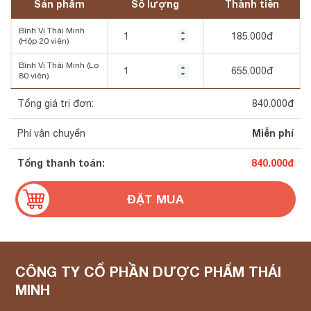
Sản phẩm
Số lượng
Thành tiền
Bình Vị Thái Minh
185.000
đ
(Hộp 20 viên)
Bình Vị Thái Minh (Lọ
655.000
đ
80 viên)
Tổng giá trị đơn:
840.000
đ
Miễn phí
Phí vận chuyển
Tổng thanh toán:
840.000
đ
CÔNG TY CỔ PHẦN DƯỢC PHẨM THÁI
MINH