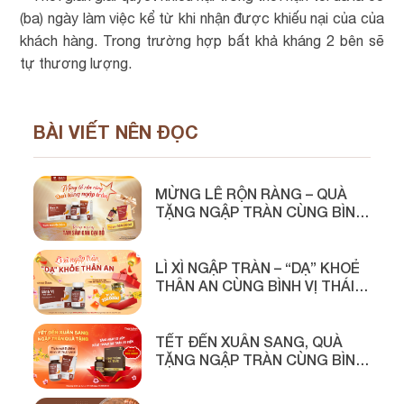
(ba) ngày làm việc kể từ khi nhận được khiếu nại của của
khách hàng. Trong trường hợp bất khả kháng 2 bên sẽ
tự thương lượng.
BÀI VIẾT NÊN ĐỌC
MỪNG LỄ RỘN RÀNG – QUÀ
TẶNG NGẬP TRÀN CÙNG BÌNH
VỊ THÁI MINH
LÌ XÌ NGẬP TRÀN – “DẠ” KHOẺ
THÂN AN CÙNG BÌNH VỊ THÁI
MINH
TẾT ĐẾN XUÂN SANG, QUÀ
TẶNG NGẬP TRÀN CÙNG BÌNH
VỊ THÁI MINH