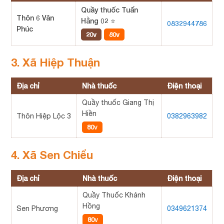
Quầy thuốc Tuấn
Thôn 6 Vân
Hằng 02 ⭐
0832944786
Phúc
20v
80v
3. Xã Hiệp Thuận
Địa chỉ
Nhà thuốc
Điện thoại
Quầy thuốc Giang Thị
Hiền
Thôn Hiệp Lộc 3
0382963982
80v
4. Xã Sen Chiểu
Địa chỉ
Nhà thuốc
Điện thoại
Quầy Thuốc Khánh
Hồng
Sen Phương
0349621374
80v