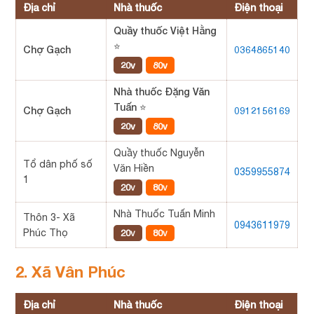
Địa chỉ
Nhà thuốc
Điện thoại
Quầy thuốc Việt Hằng
⭐
Chợ Gạch
0364865140
20v
80v
Nhà thuốc Đặng Văn
Tuấn ⭐
Chợ Gạch
0912156169
20v
80v
Quầy thuốc Nguyễn
Tổ dân phố số
Văn Hiền
0359955874
1
20v
80v
Nhà Thuốc Tuấn Minh
Thôn 3- Xã
0943611979
Phúc Thọ
20v
80v
2. Xã Vân Phúc
Địa chỉ
Nhà thuốc
Điện thoại