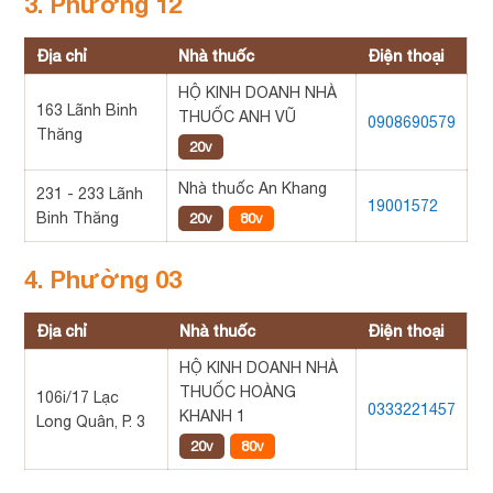
3. Phường 12
Địa chỉ
Nhà thuốc
Điện thoại
HỘ KINH DOANH NHÀ
163 Lãnh Binh
THUỐC ANH VŨ
0908690579
Thăng
20v
Nhà thuốc An Khang
231 - 233 Lãnh
19001572
Binh Thăng
20v
80v
4. Phường 03
Địa chỉ
Nhà thuốc
Điện thoại
HỘ KINH DOANH NHÀ
THUỐC HOÀNG
106i/17 Lạc
0333221457
KHANH 1
Long Quân, P. 3
20v
80v