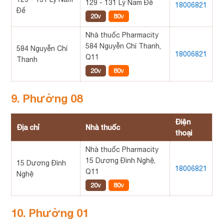
129 - 131 Lý Nam Đế
18006821
Đế
20v
80v
Nhà thuốc Pharmacity
584 Nguyễn Chí Thanh,
584 Nguyễn Chí
18006821
Q11
Thanh
20v
80v
9. Phường 08
Điện
Địa chỉ
Nhà thuốc
thoại
Nhà thuốc Pharmacity
15 Dương Đình Nghệ,
15 Dương Đình
18006821
Q11
Nghệ
20v
80v
10. Phường 01