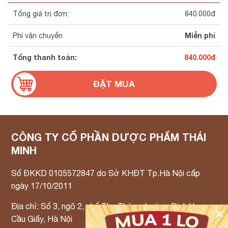
Tổng giá trị đơn:
840.000
đ
Miễn phí
Phí vận chuyển
Tổng thanh toán:
840.000
đ
CÔNG TY CỔ PHẦN DƯỢC PHẨM THÁI
MINH
Số ĐKKD 0105572847 do Sở KHĐT Tp.Hà Nội cấp
ngày 17/10/2011
Địa chỉ: Số 3, ngõ 2, phố Thọ Tháp, phường Dịch Vọng,
✕
Cầu Giấy, Hà Nội