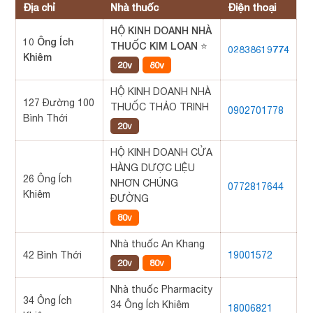
Địa chỉ
Nhà thuốc
Điện thoại
HỘ KINH DOANH NHÀ
10 Ông Ích
THUỐC KIM LOAN ⭐
02838619774
Khiêm
20v
80v
HỘ KINH DOANH NHÀ
127 Đường 100
THUỐC THẢO TRINH
0902701778
Bình Thới
20v
HỘ KINH DOANH CỬA
HÀNG DƯỢC LIỆU
26 Ông Ích
NHƠN CHÚNG
0772817644
Khiêm
ĐƯỜNG
80v
Nhà thuốc An Khang
42 Bình Thới
19001572
20v
80v
Nhà thuốc Pharmacity
34 Ông Ích
34 Ông Ích Khiêm
18006821