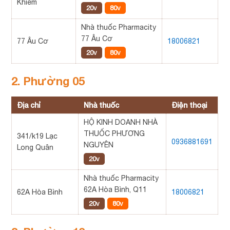
Khiêm
20v
80v
Nhà thuốc Pharmacity
77 Âu Cơ
77 Âu Cơ
18006821
20v
80v
2. Phường 05
Địa chỉ
Nhà thuốc
Điện thoại
HỘ KINH DOANH NHÀ
THUỐC PHƯƠNG
341/k19 Lạc
0936881691
NGUYÊN
Long Quân
20v
Nhà thuốc Pharmacity
62A Hòa Bình, Q11
62A Hòa Bình
18006821
20v
80v