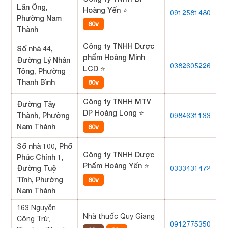
Lãn Ông,
Hoàng Yến ⭐
0912581480
Phường Nam
80v
Thành
Công ty TNHH Dược
Số nhà 44,
phẩm Hoàng Minh
Đường Lý Nhân
0382605226
LCD ⭐
Tông, Phường
Thanh Bình
80v
Công ty TNHH MTV
Đường Tây
DP Hoàng Long ⭐
Thành, Phường
0984631133
Nam Thành
80v
Số nhà 100, Phố
Công ty TNHH Dược
Phúc Chỉnh 1,
Phẩm Hoàng Yến ⭐
Đường Tuệ
0333431472
Tĩnh, Phường
80v
Nam Thành
163 Nguyễn
Nhà thuốc Quy Giang
Công Trứ,
0912775350