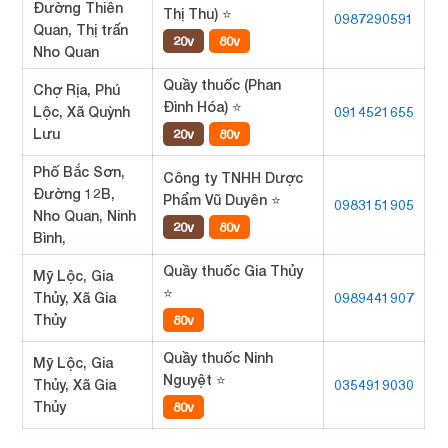
Đường Thiên
Thị Thu) ⭐
0987290591
Quan, Thị trấn
20v
80v
Nho Quan
Quầy thuốc (Phan
Chợ Rịa, Phú
Đình Hóa) ⭐
Lộc, Xã Quỳnh
0914521655
Lưu
20v
80v
Phố Bắc Sơn,
Công ty TNHH Dược
Đường 12B,
Phẩm Vũ Duyên ⭐
0983151905
Nho Quan, Ninh
20v
80v
Bình,
Quầy thuốc Gia Thủy
Mỹ Lộc, Gia
⭐
Thủy, Xã Gia
0989441907
Thủy
80v
Quầy thuốc Ninh
Mỹ Lộc, Gia
Nguyệt ⭐
Thủy, Xã Gia
0354919030
Thủy
80v