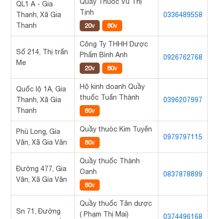
Quầy Thuốc Vũ Thị
QL1 A - Gia
Tịnh
Thanh, Xã Gia
0336489558
Thanh
20v
80v
Công Ty THHH Dược
Số 214, Thị trấn
Phẩm Bình Anh
0926762768
Me
20v
80v
Hộ kinh doanh Quầy
Quốc lộ 1A, Gia
thuốc Tuấn Thành
Thanh, Xã Gia
0396207997
Thanh
80v
Quầy thuòc Kim Tuyến
Phù Long, Gia
0979797115
Vân, Xã Gia Vân
80v
Quầy thuốc Thành
Đường 477, Gia
Oanh
0837878899
Vân, Xã Gia Vân
80v
Quầy thuốc Tân dược
Sn 71, Đường
( Phạm Thị Mai)
0374496168