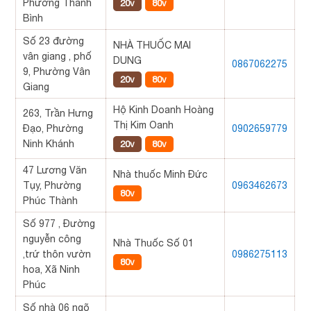
Phường Thanh
20v
80v
Bình
Số 23 đường
NHÀ THUỐC MAI
vân giang , phố
DUNG
0867062275
9, Phường Vân
20v
80v
Giang
Hộ Kinh Doanh Hoàng
263, Trần Hưng
Thị Kim Oanh
Đạo, Phường
0902659779
Ninh Khánh
20v
80v
47 Lương Văn
Nhà thuốc Minh Đức
Tụy, Phường
0963462673
80v
Phúc Thành
Số 977 , Đường
nguyễn công
Nhà Thuốc Số 01
,trứ thôn vườn
0986275113
80v
hoa, Xã Ninh
Phúc
Số nhà 06 ngõ