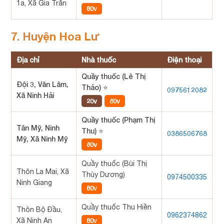
1a, Xã Gia Trấn
80v
7. Huyện Hoa Lư
Địa chỉ
Nhà thuốc
Điện thoại
Quầy thuốc (Lê Thị
Đội 3, Văn Lâm,
Thảo) ⭐
0975612082
Xã Ninh Hải
20v
80v
Quầy thuốc (Phạm Thị
Tân Mỹ, Ninh
Thu) ⭐
0386506768
Mỹ, Xã Ninh Mỹ
80v
Quầy thuốc (Bùi Thị
Thôn La Mai, Xã
Thùy Dương)
0974500335
Ninh Giang
80v
Quầy thuốc Thu Hiền
Thôn Bộ Đầu,
0962374862
Xã Ninh An
80v