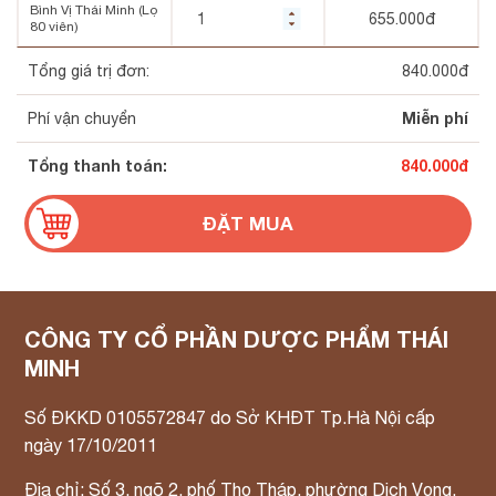
Bình Vị Thái Minh (Lọ
655.000
đ
80 viên)
Tổng giá trị đơn:
840.000
đ
Miễn phí
Phí vận chuyển
Tổng thanh toán:
840.000
đ
CÔNG TY CỔ PHẦN DƯỢC PHẨM THÁI
MINH
Số ĐKKD 0105572847 do Sở KHĐT Tp.Hà Nội cấp
ngày 17/10/2011
Địa chỉ: Số 3, ngõ 2, phố Thọ Tháp, phường Dịch Vọng,