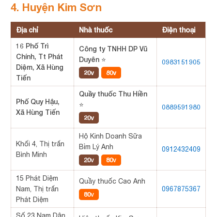
4. Huyện Kim Sơn
Địa chỉ
Nhà thuốc
Điện thoại
16 Phố Trì
Công ty TNHH DP Vũ
Chính, Tt Phát
Duyên ⭐
0983151905
Diệm, Xã Hùng
20v
80v
Tiến
Quầy thuốc Thu Hiền
Phố Quy Hậu,
⭐
0889591980
Xã Hùng Tiến
20v
Hộ Kinh Doanh Sữa
Khối 4, Thị trấn
Bỉm Lý Anh
0912432409
Bình Minh
20v
80v
15 Phát Diệm
Quầy thuốc Cao Anh
Nam, Thị trấn
0967875367
80v
Phát Diệm
Số 23 Nam Dân,