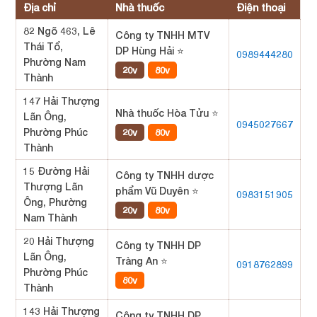
Địa chỉ
Nhà thuốc
Điện thoại
82 Ngõ 463, Lê
Công ty TNHH MTV
Thái Tổ,
DP Hùng Hải ⭐
0989444280
Phường Nam
20v
80v
Thành
147 Hải Thượng
Nhà thuốc Hòa Tửu ⭐
Lãn Ông,
0945027667
Phường Phúc
20v
80v
Thành
15 Đường Hải
Công ty TNHH dược
Thượng Lãn
phẩm Vũ Duyên ⭐
0983151905
Ông, Phường
20v
80v
Nam Thành
20 Hải Thượng
Công ty TNHH DP
Lãn Ông,
Tràng An ⭐
0918762899
Phường Phúc
80v
Thành
143 Hải Thượng
Công ty TNHH DP