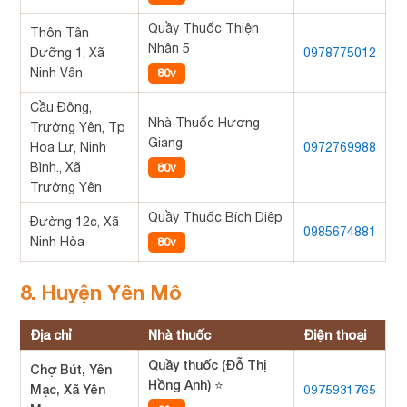
Quầy Thuốc Thiện
Thôn Tân
Nhân 5
Dưỡng 1, Xã
0978775012
Ninh Vân
80v
Cầu Đông,
Nhà Thuốc Hương
Trường Yên, Tp
Giang
Hoa Lư, Ninh
0972769988
Bình., Xã
80v
Trường Yên
Quầy Thuốc Bích Diệp
Đường 12c, Xã
0985674881
Ninh Hòa
80v
8. Huyện Yên Mô
Địa chỉ
Nhà thuốc
Điện thoại
Quầy thuốc (Đỗ Thị
Chợ Bút, Yên
Hồng Anh) ⭐
Mạc, Xã Yên
0975931765