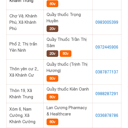
Khánh Trung
80v
Quầy thuốc Trọng
Chợ Vệ, Khánh
Huyền
Phú, Xã Khánh
0983005399
Phú
20v
Quầy Thuốc Trần Thị
Phố 2, Thị trấn
Sâm
0972445906
Yên Ninh
20v
80v
Quầy thuốc (Trịnh Thị
Thôn yên cư 2,,
Hương)
0387877137
Xã Khánh Cư
80v
Quầy thuốc Kiên Oanh
Thôn 19, Xã
0988287291
Khánh Trung
80v
Lan Cương Pharmacy
Xóm 6, Nam
& Healthcare
Cường, Xã
0336878786
Khánh Cường
80v