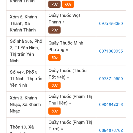
Khánh Thiện
20v
80v
Quầy thuốc Việt
Xóm 8, Khánh
Thanh ⭐
Thành, Xã
0972486350
Khánh Thành
20v
Số nhà 305, Phố
Quầy Thuốc Minh
2, Tt Yên Ninh,
Phương ⭐
0971069955
Thị trấn Yên
80v
Ninh
Quầy thuốc (Thuốc
Số 442, Phố 3,
Tốt 24h) ⭐
Tt Ninh, Thị trấn
0973719990
Yên Ninh
80v
Quầy thuốc (Phạm Thị
Xóm 3, Khánh
Thu Hiền) ⭐
Nhạc, Xã Khánh
0904842216
Nhạc
80v
Quầy thuốc (Phạm Thị
Thôn 19, Xã
Tươi) ⭐
0854876762