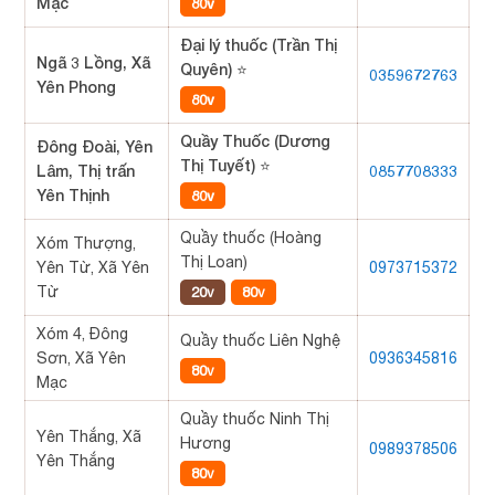
Mạc
80v
Đại lý thuốc (Trần Thị
Ngã 3 Lồng, Xã
Quyên) ⭐
0359672763
Yên Phong
80v
Quầy Thuốc (Dương
Đông Đoài, Yên
Thị Tuyết) ⭐
Lâm, Thị trấn
0857708333
Yên Thịnh
80v
Quầy thuốc (Hoàng
Xóm Thượng,
Thị Loan)
Yên Từ, Xã Yên
0973715372
Từ
20v
80v
Xóm 4, Đông
Quầy thuốc Liên Nghệ
Sơn, Xã Yên
0936345816
80v
Mạc
Quầy thuốc Ninh Thị
Yên Thắng, Xã
Hương
0989378506
Yên Thắng
80v