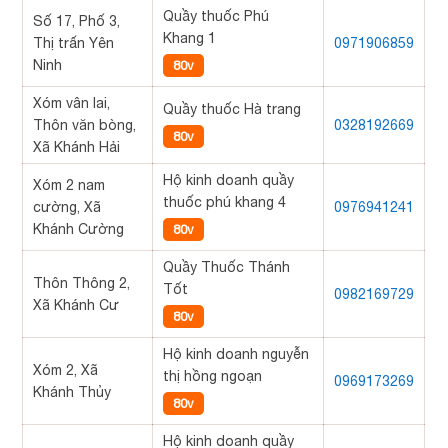
Quầy thuốc Phú
Số 17, Phố 3,
Khang 1
Thị trấn Yên
0971906859
Ninh
80v
Xóm vân lai,
Quầy thuốc Hà trang
Thôn văn bòng,
0328192669
80v
Xã Khánh Hải
Hộ kinh doanh quầy
Xóm 2 nam
thuốc phú khang 4
cường, Xã
0976941241
Khánh Cường
80v
Quầy Thuốc Thánh
Thôn Thông 2,
Tốt
0982169729
Xã Khánh Cư
80v
Hộ kinh doanh nguyễn
Xóm 2, Xã
thị hồng ngoạn
0969173269
Khánh Thủy
80v
Hộ kinh doanh quầy