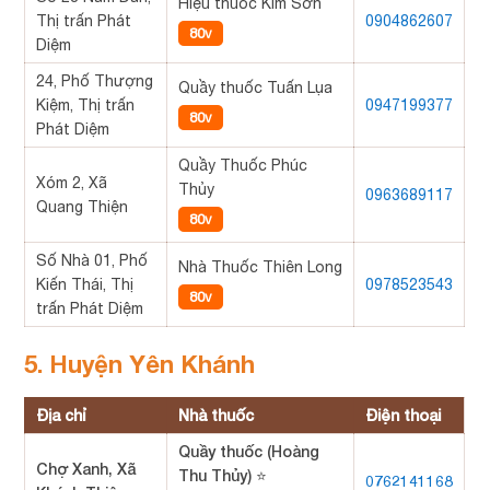
Hiệu thuốc Kim Sơn
Thị trấn Phát
0904862607
80v
Diệm
24, Phố Thượng
Quầy thuốc Tuấn Lụa
Kiệm, Thị trấn
0947199377
80v
Phát Diệm
Quầy Thuốc Phúc
Xóm 2, Xã
Thủy
0963689117
Quang Thiện
80v
Số Nhà 01, Phố
Nhà Thuốc Thiên Long
Kiến Thái, Thị
0978523543
80v
trấn Phát Diệm
5. Huyện Yên Khánh
Địa chỉ
Nhà thuốc
Điện thoại
Quầy thuốc (Hoàng
Chợ Xanh, Xã
Thu Thủy) ⭐
0762141168