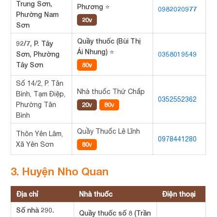
Trung Sơn,
Phương ⭐
0982020977
Phường Nam
20v
Sơn
Quầy thuốc (Bùi Thị
92/7, P. Tây
Ái Nhung) ⭐
Sơn, Phường
0358019549
Tây Sơn
80v
Số 14/2, P. Tân
Nhà thuốc Thứ Chấp
Bình, Tạm Điệp,
0352552362
Phường Tân
20v
80v
Bình
Quầy Thuốc Lê Lĩnh
Thôn Yên Lâm,
0978441280
Xã Yên Sơn
80v
3. Huyện Nho Quan
Địa chỉ
Nhà thuốc
Điện thoại
Số nhà 290.
Quầy thuốc số 8 (Trần