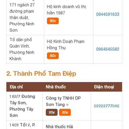
171 ngách 27
Hộ kinh doanh vũ thị
đường phạm
hiền 1987
0944591633
thận duật,
80v
Phường Ninh
Sơn
Tổ dân phố
Hộ Kinh Doạh Phạm
Quán Vinh,
Hồng Thụ
0964645582
Phường Ninh
80v
Khánh
2. Thành Phố Tam Điệp
Địa chỉ
Nhà thuốc
Điện thoại
182/7 Đường
Công ty TNHH DP
Tây Sơn,
Sơn Tùng ⭐
02293777046
Phường Tây
20v
80v
Sơn
1409 Tổ12, P.
Nhà thuốc Hải