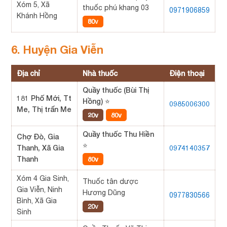
Xóm 5, Xã
thuốc phú khang 03
0971906859
Khánh Hồng
80v
6. Huyện Gia Viễn
Địa chỉ
Nhà thuốc
Điện thoại
Quầy thuốc (Bùi Thị
181 Phố Mới, Tt
Hồng) ⭐
0985006300
Me, Thị trấn Me
20v
80v
Quầy thuốc Thu Hiền
Chợ Đò, Gia
⭐
Thanh, Xã Gia
0974140357
Thanh
80v
Xóm 4 Gia Sinh,
Thuốc tân dược
Gia Viễn, Ninh
Hương Dũng
0977830566
Bình, Xã Gia
20v
Sinh