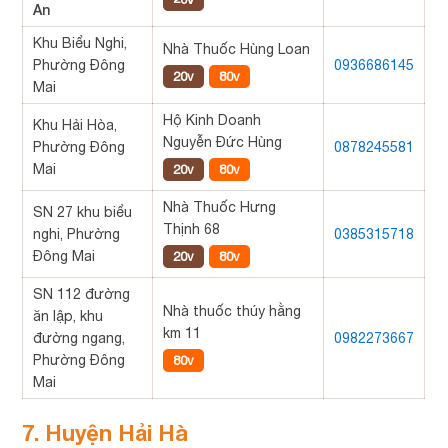
An
Khu Biểu Nghi,
Nhà Thuốc Hùng Loan
Phường Đông
0936686145
20v
80v
Mai
Hộ Kinh Doanh
Khu Hải Hòa,
Nguyễn Đức Hùng
Phường Đông
0878245581
Mai
20v
80v
Nhà Thuốc Hưng
SN 27 khu biểu
Thịnh 68
nghi, Phường
0385315718
Đông Mai
20v
80v
SN 112 đường
Nhà thuốc thúy hằng
ăn lập, khu
km 11
đường ngang,
0982273667
Phường Đông
80v
Mai
7. Huyện Hải Hà