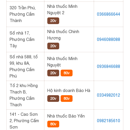
Nhà thuốc Minh
320 Trần Phú,
Nguyệt 2
Phường Cẩm
0366866644
Thành
20v
Nhà thuốc Chinh
Số nhà 17,
Hương
Phường Cẩm
0946088088
Tây
20v
Số nhà 588, tổ
Nhà thuốc Minh
99, khu 8A,
Nguyệt
0936846688
Phường Cẩm
20v
80v
Phú
Tổ 2 khu Hồng
Hộ kinh doanh Bảo Hà
Thạch B,
0334982012
Phường Cẩm
20v
80v
Thạch
141 - Cao Sơn
Nhà thuốc Bảo Yến
2, Phường Cẩm
0982185610
80v
Sơn