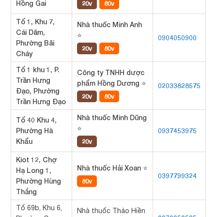
Hồng Gai
20v
80v
Tổ 1, Khu 7,
Nhà thuốc Minh Anh
Cái Dăm,
⭐
0904050900
Phường Bãi
20v
80v
Cháy
Tổ 1 khu 1, P.
Công ty TNHH dược
Trần Hưng
phẩm Hồng Dương ⭐
02033828575
Đạo, Phường
20v
80v
Trần Hưng Đạo
Nhà thuốc Minh Dũng
Tổ 40 Khu 4,
⭐
Phường Hà
0937453975
Khẩu
20v
Kiot 12, Chợ
Nhà thuốc Hải Xoan ⭐
Hạ Long 1,
0397799324
Phường Hùng
80v
Thắng
Tổ 69b, Khu 6,
Nhà thuốc Thảo Hiền