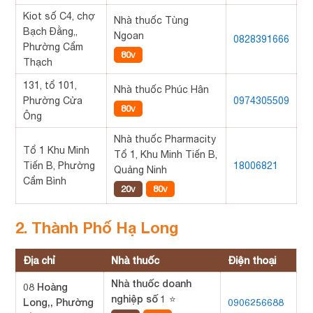
Kiot số C4, chợ
Nhà thuốc Tùng
Bạch Đằng,,
Ngoan
0828391666
Phường Cẩm
80v
Thạch
131, tổ 101,
Nhà thuốc Phúc Hân
Phường Cửa
0974305509
80v
Ông
Nhà thuốc Pharmacity
Tổ 1 Khu Minh
Tổ 1, Khu Minh Tiến B,
Tiến B, Phường
18006821
Quảng Ninh
Cẩm Bình
20v
80v
2. Thành Phố Hạ Long
Địa chỉ
Nhà thuốc
Điện thoại
Nhà thuốc doanh
08 Hoàng
nghiệp số 1 ⭐
Long,, Phường
0906256688