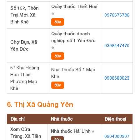
Quầy thuốc Thiết Huế
Số 152, Thôn
⭐
Trại Mới, Xã
0976675786
Bình Khê
80v
Quầy thuốc doanh
nghiệp số 1 Yên Đức
Chợ Đụn, Xã
0398447470
⭐
Yên Đức
80v
57 Khu Hoàng
Nhà Thuốc Số 1 Mạo
Hoa Thám,
Khê
0986688023
Phường Mạo
80v
Khê
6. Thị Xã Quảng Yên
Địa chỉ
Nhà thuốc
Điện thoại
Xóm Cửa
Nhà thuốc Hải Linh ⭐
Tràng, Xã Tiền
0904303307
20v