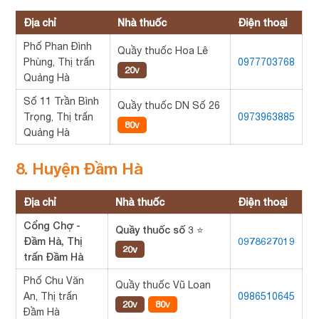
Địa chỉ
Nhà thuốc
Điện thoại
Phố Phan Đình
Quầy thuốc Hoa Lê
Phùng, Thị trấn
0977703768
20v
Quảng Hà
Số 11 Trần Bình
Quầy thuốc DN Số 26
Trọng, Thị trấn
0973963885
80v
Quảng Hà
8. Huyện Đầm Hà
Địa chỉ
Nhà thuốc
Điện thoại
Cổng Chợ -
Quầy thuốc số 3 ⭐
Đầm Hà, Thị
0978627019
20v
trấn Đầm Hà
Phố Chu Văn
Quầy thuốc Vũ Loan
An, Thị trấn
0986510645
20v
80v
Đầm Hà