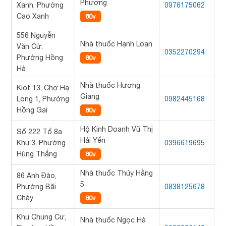
Phương
Xanh, Phường
0976175062
Cao Xanh
80v
556 Nguyễn
Nhà thuốc Hạnh Loan
Văn Cừ,
0352270294
Phường Hồng
80v
Hà
Nhà thuốc Hương
Kiot 13, Chợ Hạ
Giang
Long 1, Phường
0982445168
Hồng Gai
80v
Hộ Kinh Doanh Vũ Thị
Số 222 Tổ 8a
Hải Yến
Khu 3, Phường
0396619695
Hùng Thắng
80v
Nhà thuốc Thúy Hằng
86 Anh Đào,
5
Phường Bãi
0838125678
Cháy
80v
Khu Chung Cư,
Nhà thuốc Ngọc Hà