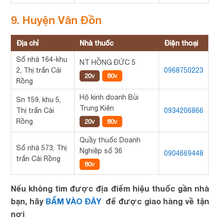
9. Huyện Vân Đồn
Địa chỉ
Nhà thuốc
Điện thoại
Số nhà 164-khu
NT HỒNG ĐỨC 5
2, Thị trấn Cái
0968750223
20v
80v
Rồng
Hộ kinh doanh Bùi
Sn 159, khu 5,
Trung Kiên
Thị trấn Cái
0934206866
Rồng
20v
80v
Quầy thuốc Doanh
Số nhà 573, Thị
Nghiệp số 36
0904669448
trấn Cái Rồng
80v
Nếu không tìm được địa điểm hiệu thuốc gần nhà
bạn, hãy
BẤM VÀO ĐÂY
để được giao hàng về tận
nơi