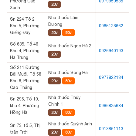
Phường Cao
0979950585
20v
Xanh
Nhà thuốc Lâm
Sn 224 Tổ 2
Dương
Khu 5, Phường
0985128662
Giếng Đáy
20v
80v
Số 685, Tổ 46
Nhà thuốc Ngọc Hà 2
Khu 4, Phường
0926940193
20v
Hà Trung
Số 211 Đường
Nhà thuốc Song Hà
Bãi Muối, Tổ 58
0977822184
Khu 6, Phường
20v
80v
Cao Thắng
Nhà thuốc Thúy
Sn 296, Tổ 10,
Chinh 1
khu 4, Phường
0986825684
Hồng Hà
20v
80v
Nhà thuốc Quỳnh Anh
Sn 73, tổ 5, Thị
0913861113
trấn Trới
20v
80v