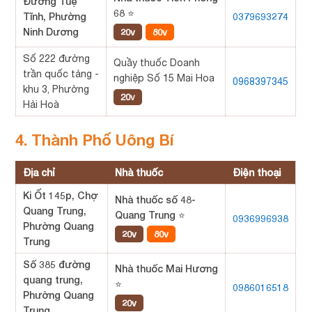
Đường Tuệ
68 ⭐
Tĩnh, Phường
0379693274
Ninh Dương
20v
80v
Số 222 đường
Quầy thuốc Doanh
trần quốc tảng -
nghiệp Số 15 Mai Hoa
0968397345
khu 3, Phường
20v
Hải Hoà
4. Thành Phố Uông Bí
Địa chỉ
Nhà thuốc
Điện thoại
Ki Ốt 145p, Chợ
Nhà thuốc số 48-
Quang Trung,
Quang Trung ⭐
0936996938
Phường Quang
20v
80v
Trung
Số 385 đường
Nhà thuốc Mai Hương
quang trung,
⭐
0986016518
Phường Quang
20v
Trung