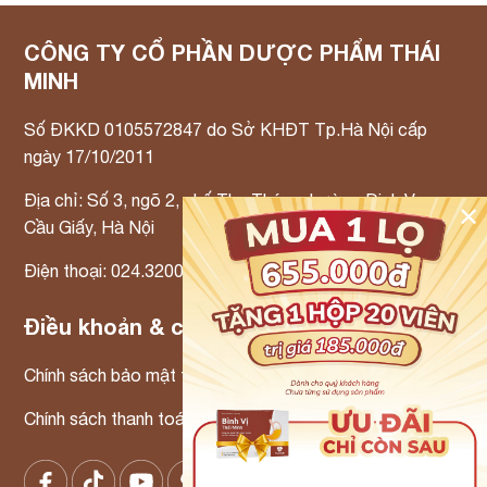
CÔNG TY CỔ PHẦN DƯỢC PHẨM THÁI
MINH
Số ĐKKD 0105572847 do Sở KHĐT Tp.Hà Nội cấp
ngày 17/10/2011
Địa chỉ: Số 3, ngõ 2, phố Thọ Tháp, phường Dịch Vọng,
✕
Cầu Giấy, Hà Nội
Điện thoại: 024.3200.3300 Email: info@tmp.vn
Điều khoản & chính sách
Chính sách bảo mật thông tin
Chính sách thanh toán – Chính sách xử lý khiếu nại