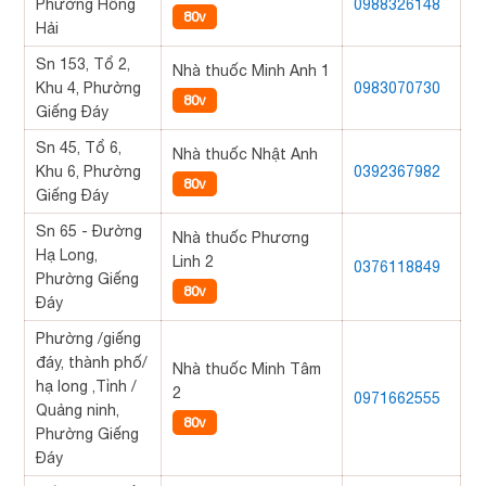
Phường Hồng
0988326148
80v
Hải
Sn 153, Tổ 2,
Nhà thuốc Minh Anh 1
Khu 4, Phường
0983070730
80v
Giếng Đáy
Sn 45, Tổ 6,
Nhà thuốc Nhật Anh
Khu 6, Phường
0392367982
80v
Giếng Đáy
Sn 65 - Đường
Nhà thuốc Phương
Hạ Long,
Linh 2
0376118849
Phường Giếng
80v
Đáy
Phường /giếng
đáy, thành phố/
Nhà thuốc Minh Tâm
hạ long ,Tỉnh /
2
0971662555
Quảng ninh,
80v
Phường Giếng
Đáy