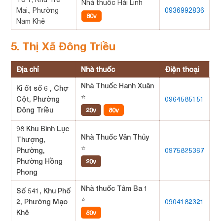
Nhà thuốc Hải Linh
Mai., Phường
0936992836
80v
Nam Khê
5. Thị Xã Đông Triều
Địa chỉ
Nhà thuốc
Điện thoại
Nhà Thuốc Hanh Xuân
Ki ốt số 6 , Chợ
⭐
Cột, Phường
0964585151
Đông Triều
20v
80v
98 Khu Bình Lục
Nhà Thuốc Vân Thủy
Thượng,
⭐
Phường,
0975825367
Phường Hồng
20v
Phong
Nhà thuốc Tâm Ba 1
Số 541, Khu Phố
⭐
2, Phường Mạo
0904182321
Khê
80v