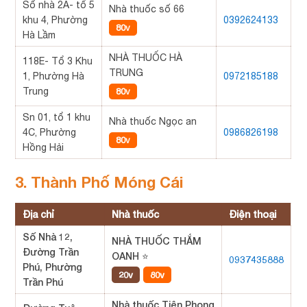
Số nhà 2A- tổ 5
Nhà thuốc số 66
khu 4, Phường
0392624133
80v
Hà Lầm
NHÀ THUỐC HÀ
118E- Tổ 3 Khu
TRUNG
1, Phường Hà
0972185188
Trung
80v
Sn 01, tổ 1 khu
Nhà thuốc Ngọc an
4C, Phường
0986826198
80v
Hồng Hải
3. Thành Phố Móng Cái
Địa chỉ
Nhà thuốc
Điện thoại
Số Nhà 12,
NHÀ THUỐC THẮM
Đường Trần
OANH ⭐
0937435888
Phú, Phường
20v
80v
Trần Phú
Nhà thuốc Tiên Phong