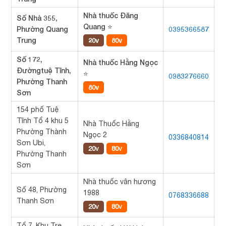
Nhà thuốc Đăng
Số Nhà 355,
Quang ⭐
Phường Quang
0395366587
Trung
20v
80v
Số 172,
Nhà thuốc Hằng Ngọc
Đườngtuệ Tĩnh,
⭐
0983276660
Phường Thanh
80v
Sơn
154 phố Tuệ
Tĩnh Tổ 4 khu 5
Nhà Thuốc Hằng
Phường Thành
Ngọc 2
0336840814
Sơn Ubi,
20v
80v
Phường Thanh
Sơn
Nhà thuốc vân hương
Số 48, Phường
1988
0768336688
Thanh Sơn
20v
80v
Tổ 7, Khu Tre