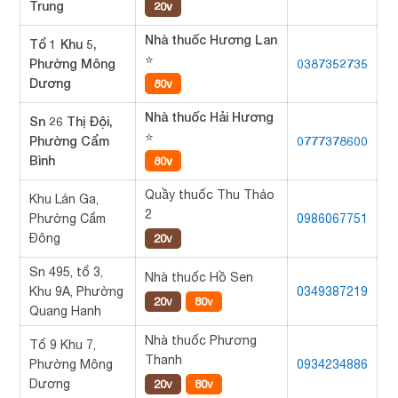
Trung
20v
Nhà thuốc Hương Lan
Tổ 1 Khu 5,
⭐
Phường Mông
0387352735
Dương
80v
Nhà thuốc Hải Hương
Sn 26 Thị Đội,
⭐
Phường Cẩm
0777378600
Bình
80v
Quầy thuốc Thu Thảo
Khu Lán Ga,
2
Phường Cẩm
0986067751
Đông
20v
Sn 495, tổ 3,
Nhà thuốc Hồ Sen
Khu 9A, Phường
0349387219
20v
80v
Quang Hanh
Nhà thuốc Phương
Tổ 9 Khu 7,
Thanh
Phường Mông
0934234886
Dương
20v
80v