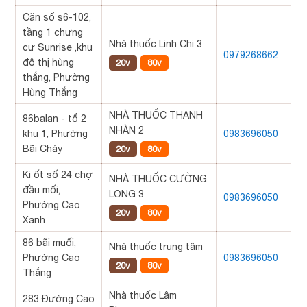
Căn số s6-102,
tầng 1 chưng
Nhà thuốc Linh Chi 3
cư Sunrise ,khu
0979268662
đô thị hùng
20v
80v
thắng, Phường
Hùng Thắng
NHÀ THUỐC THANH
86balan - tổ 2
NHÀN 2
khu 1, Phường
0983696050
Bãi Cháy
20v
80v
Ki ốt số 24 chợ
NHÀ THUỐC CƯỜNG
đầu mối,
LONG 3
0983696050
Phường Cao
20v
80v
Xanh
86 bãi muối,
Nhà thuốc trung tâm
Phường Cao
0983696050
20v
80v
Thắng
Nhà thuốc Lâm
283 Đường Cao