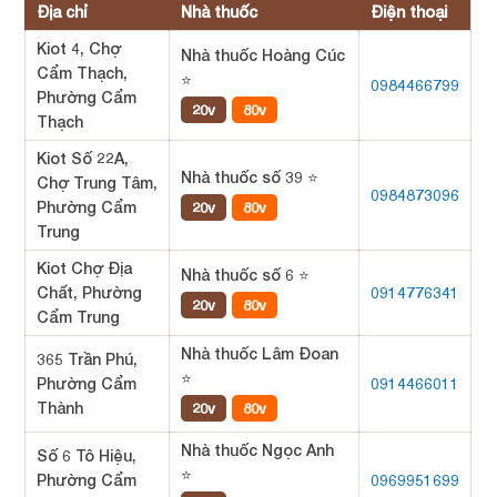
Địa chỉ
Nhà thuốc
Điện thoại
Kiot 4, Chợ
Nhà thuốc Hoàng Cúc
Cẩm Thạch,
⭐
0984466799
Phường Cẩm
20v
80v
Thạch
Kiot Số 22A,
Nhà thuốc số 39 ⭐
Chợ Trung Tâm,
0984873096
Phường Cẩm
20v
80v
Trung
Kiot Chợ Địa
Nhà thuốc số 6 ⭐
Chất, Phường
0914776341
20v
80v
Cẩm Trung
Nhà thuốc Lâm Đoan
365 Trần Phú,
⭐
Phường Cẩm
0914466011
Thành
20v
80v
Nhà thuốc Ngọc Anh
Số 6 Tô Hiệu,
⭐
Phường Cẩm
0969951699