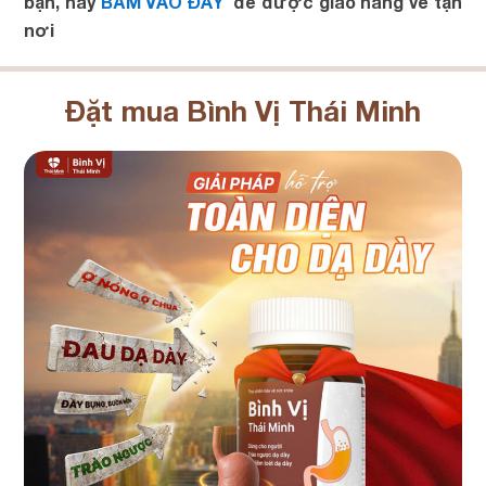
bạn, hãy
BẤM VÀO ĐÂY
để được giao hàng về tận
nơi
Đặt mua Bình Vị Thái Minh