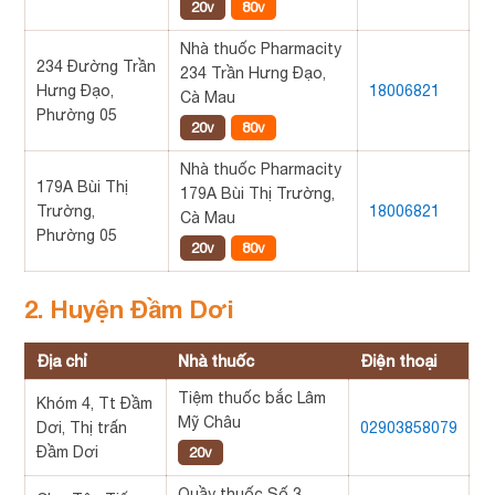
20v
80v
Nhà thuốc Pharmacity
234 Đường Trần
234 Trần Hưng Đạo,
Hưng Đạo,
18006821
Cà Mau
Phường 05
20v
80v
Nhà thuốc Pharmacity
179A Bùi Thị
179A Bùi Thị Trường,
Trường,
18006821
Cà Mau
Phường 05
20v
80v
2. Huyện Đầm Dơi
Địa chỉ
Nhà thuốc
Điện thoại
Tiệm thuốc bắc Lâm
Khóm 4, Tt Đầm
Mỹ Châu
Dơi, Thị trấn
02903858079
Đầm Dơi
20v
Quầy thuốc Số 3