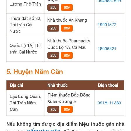
0949887599
Lương Thế Trân
20v
80v
Thửa đất số 80,
Nhà thuốc An Khang
Thị trấn Cái
19001572
20v
80v
Nước
Nhà thuốc Pharmacity
Quốc Lộ 1A, Thị
Quốc Lộ 1A, Cà Mau
18006821
trấn Cái Nước
20v
80v
5. Huyện Năm Căn
Địa chỉ
Nhà thuốc
Điện thoại
Tiệm thuốc Bắc Đồng
Lạc Long Quân,
Xuân Đường ⭐
Thị Trấn Năm
0918111380
Căn
20v
80v
Nếu không tìm được địa điểm hiệu thuốc gần nhà