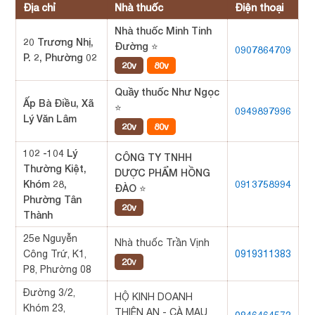
Địa chỉ
Nhà thuốc
Điện thoại
Nhà thuốc Minh Tinh
20 Trương Nhị,
Đường ⭐
0907864709
P. 2, Phường 02
20v
80v
Quầy thuốc Như Ngọc
Ấp Bà Điều, Xã
⭐
0949897996
Lý Văn Lâm
20v
80v
102 -104 Lý
CÔNG TY TNHH
Thường Kiệt,
DƯỢC PHẨM HỒNG
Khóm 28,
0913758994
ĐÀO ⭐
Phường Tân
20v
Thành
25e Nguyễn
Nhà thuốc Trần Vịnh
Công Trứ, K1,
0919311383
20v
P8, Phường 08
Đường 3/2,
HỘ KINH DOANH
Khóm 23,
THIÊN AN - CÀ MAU