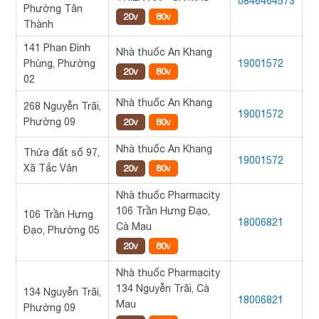
0846464573
Phường Tân
20v
80v
Thành
141 Phan Đình
Nhà thuốc An Khang
Phùng, Phường
19001572
20v
80v
02
Nhà thuốc An Khang
268 Nguyễn Trãi,
19001572
Phường 09
20v
80v
Nhà thuốc An Khang
Thửa đất số 97,
19001572
Xã Tắc Vân
20v
80v
Nhà thuốc Pharmacity
106 Trần Hưng Đạo,
106 Trần Hưng
18006821
Cà Mau
Đạo, Phường 05
20v
80v
Nhà thuốc Pharmacity
134 Nguyễn Trãi, Cà
134 Nguyễn Trãi,
18006821
Mau
Phường 09