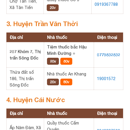
Chợ Tân Tiến,
0919367788
Xã Tân Tiến
20v
3. Huyện Trần Văn Thời
Địa chỉ
Nhà thuốc
Điện thoại
Tiệm thuốc bắc Hậu
207 Khóm 7, Thị
Minh Đường ⭐
0779832832
trấn Sông Đốc
20v
80v
Thửa đất số
Nhà thuốc An Khang
186, Thị trấn
19001572
20v
80v
Sông Đốc
4. Huyện Cái Nước
Địa chỉ
Nhà thuốc
Điện thoại
Quầy thuốc Cẩm
Ấp Năm Đảm, Xã
Quyên