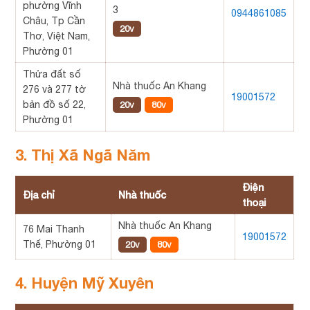
phường Vĩnh
3
0944861085
Châu, Tp Cần
20v
Thơ, Việt Nam,
Phường 01
Thửa đất số
Nhà thuốc An Khang
276 và 277 tờ
19001572
bản đồ số 22,
20v
80v
Phường 01
3. Thị Xã Ngã Năm
Điện
Địa chỉ
Nhà thuốc
thoại
Nhà thuốc An Khang
76 Mai Thanh
19001572
Thế, Phường 01
20v
80v
4. Huyện Mỹ Xuyên