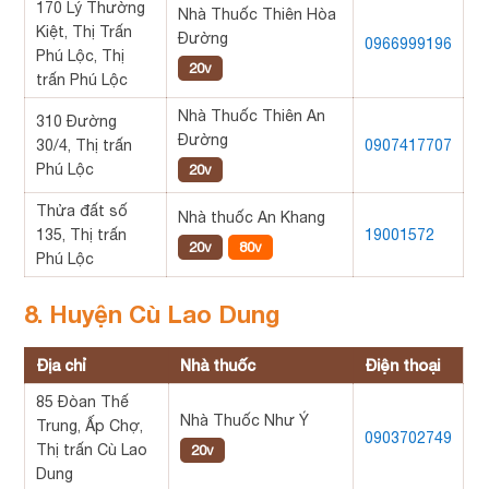
170 Lý Thường
Nhà Thuốc Thiên Hòa
Kiệt, Thị Trấn
Đường
0966999196
Phú Lộc, Thị
20v
trấn Phú Lộc
Nhà Thuốc Thiên An
310 Đường
Đường
30/4, Thị trấn
0907417707
Phú Lộc
20v
Thửa đất số
Nhà thuốc An Khang
135, Thị trấn
19001572
20v
80v
Phú Lộc
8. Huyện Cù Lao Dung
Địa chỉ
Nhà thuốc
Điện thoại
85 Đòan Thế
Nhà Thuốc Như Ý
Trung, Ấp Chợ,
0903702749
Thị trấn Cù Lao
20v
Dung