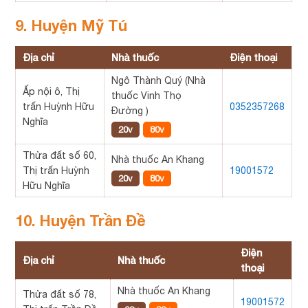
9. Huyện Mỹ Tú
Địa chỉ
Nhà thuốc
Điện thoại
Ngô Thành Quý (Nhà
Ấp nội ô, Thị
thuốc Vinh Thọ
trấn Huỳnh Hữu
0352357268
Đường )
Nghĩa
20v
80v
Thửa đất số 60,
Nhà thuốc An Khang
Thị trấn Huỳnh
19001572
20v
80v
Hữu Nghĩa
10. Huyện Trần Đề
Điện
Địa chỉ
Nhà thuốc
thoại
Nhà thuốc An Khang
Thửa đất số 78,
19001572