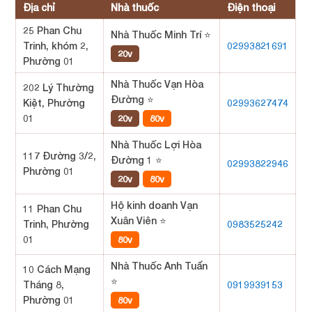
Địa chỉ
Nhà thuốc
Điện thoại
25 Phan Chu
Nhà Thuốc Minh Trí ⭐
Trinh, khóm 2,
02993821691
20v
Phường 01
Nhà Thuốc Vạn Hòa
202 Lý Thường
Đường ⭐
Kiệt, Phường
02993627474
01
20v
80v
Nhà Thuốc Lợi Hòa
117 Đường 3/2,
Đường 1 ⭐
02993822946
Phường 01
20v
80v
Hộ kinh doanh Vạn
11 Phan Chu
Xuân Viên ⭐
Trinh, Phường
0983525242
01
80v
Nhà Thuốc Anh Tuấn
10 Cách Mạng
⭐
Tháng 8,
0919939153
Phường 01
80v