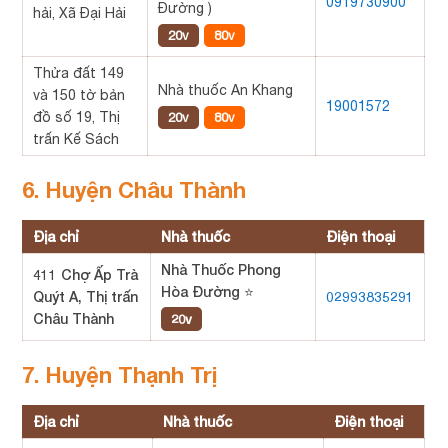
0919730900
Đường )
hải, Xã Đại Hải
20v
80v
Thửa đất 149
Nhà thuốc An Khang
và 150 tờ bản
19001572
đồ số 19, Thị
20v
80v
trấn Kế Sách
6. Huyện Châu Thành
Địa chỉ
Nhà thuốc
Điện thoại
Nhà Thuốc Phong
411 Chợ Ấp Trà
Hòa Đường ⭐
Quýt A, Thị trấn
02993835291
Châu Thành
20v
7. Huyện Thạnh Trị
Địa chỉ
Nhà thuốc
Điện thoại