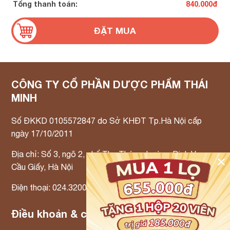
Tổng thanh toán:
840.000
đ
CÔNG TY CỔ PHẦN DƯỢC PHẨM THÁI
MINH
Số ĐKKD 0105572847 do Sở KHĐT Tp.Hà Nội cấp
ngày 17/10/2011
Địa chỉ: Số 3, ngõ 2, phố Thọ Tháp, phường Dịch Vọng,
✕
Cầu Giấy, Hà Nội
Điện thoại: 024.3200.3300 Email: info@tmp.vn
Điều khoản & chính sách