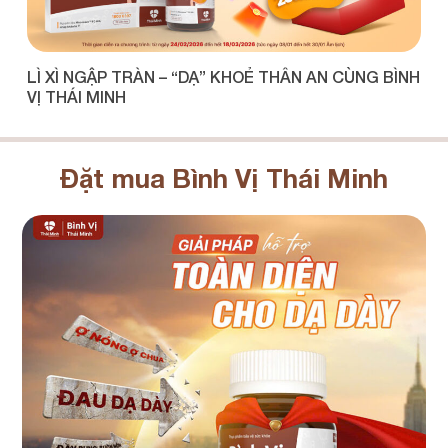
LÌ XÌ NGẬP TRÀN – “DẠ” KHOẺ THÂN AN CÙNG BÌNH
T
VỊ THÁI MINH
C
Đặt mua Bình Vị Thái Minh