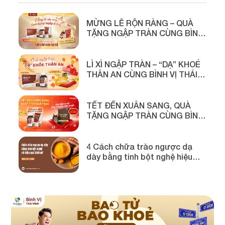
MỪNG LỄ RỘN RÀNG – QUÀ
TẶNG NGẬP TRÀN CÙNG BÌNH
VỊ THÁI MINH
LÌ XÌ NGẬP TRÀN – “DẠ” KHOẺ
THÂN AN CÙNG BÌNH VỊ THÁI
MINH
TẾT ĐẾN XUÂN SANG, QUÀ
TẶNG NGẬP TRÀN CÙNG BÌNH
VỊ THÁI MINH
4 Cách chữa trào ngược dạ
dày bằng tinh bột nghệ hiệu
quả!