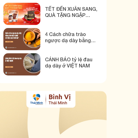
MINH
TẾT ĐẾN XUÂN SANG,
QUÀ TẶNG NGẬP
TRÀN CÙNG BÌNH VỊ
THÁI MINH
4 Cách chữa trào
ngược dạ dày bằng
tinh bột nghệ hiệu quả!
CẢNH BÁO tỷ lệ đau
dạ dày ở VIỆT NAM