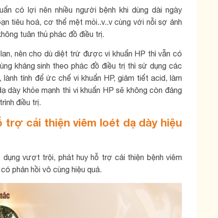
uẩn có lợi nên nhiều người bệnh khi dùng dài ngày
ạn tiêu hoá, cơ thể mệt mỏi..v..v cùng với nỗi sợ ảnh
ông tuân thủ phác đồ điều trị.
 lan, nên cho dù diệt trừ được vi khuẩn HP thì vẫn có
ng kháng sinh theo phác đồ điều trị thì sử dụng các
ành tính để ức chế vi khuẩn HP, giảm tiết acid, làm
i dạ dày khỏe mạnh thì vi khuẩn HP sẽ không còn đáng
ình điều trị.
 trợ cải thiện viêm loét dạ dày hiệu
ụng vượt trội, phát huy hỗ trợ cải thiện bệnh viêm
 có phản hồi vô cùng hiệu quả.