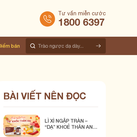
Tư vấn miễn cước
1800 6397
Điểm bán
BÀI VIẾT NÊN ĐỌC
LÌ XÌ NGẬP TRÀN –
“DẠ” KHOẺ THÂN AN
CÙNG BÌNH VỊ THÁI