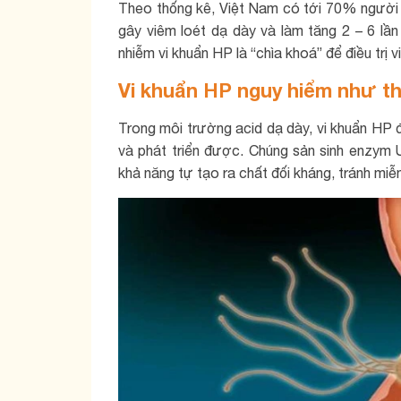
Theo thống kê, Việt Nam có tới 70% người 
gây viêm loét dạ dày và làm tăng 2 – 6 lần 
nhiễm vi khuẩn HP là “chìa khoá” để điều trị
Vi khuẩn HP nguy hiểm như t
Trong môi trường acid dạ dày, vi khuẩn HP đ
và phát triển được. Chúng sản sinh enzym 
khả năng tự tạo ra chất đối kháng, tránh miễn