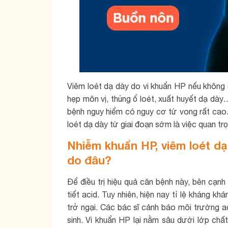
Viêm loét dạ dày do vi khuẩn HP nếu không đ
hẹp môn vị, thủng ổ loét, xuất huyết dạ dày
bệnh nguy hiểm có nguy cơ tử vong rất cao. 
loét dạ dày từ giai đoạn sớm là việc quan trọ
Nhiễm khuẩn HP, viêm loét d
do đâu?
Để điều trị hiệu quả căn bệnh này, bên cạnh
tiết acid. Tuy nhiên, hiện nay tỉ lệ kháng kh
trở ngại. Các bác sĩ cảnh báo môi trường a
sinh. Vi khuẩn HP lại nằm sâu dưới lớp chấ