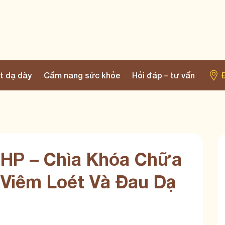
t dạ dày
Cẩm nang sức khỏe
Hỏi đáp – tư vấn
n HP – Chìa Khóa Chữa
Viêm Loét Và Đau Dạ