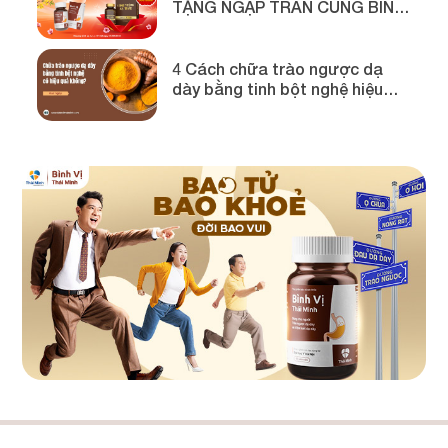
TẶNG NGẬP TRÀN CÙNG BÌNH
VỊ THÁI MINH
4 Cách chữa trào ngược dạ
dày bằng tinh bột nghệ hiệu
quả!