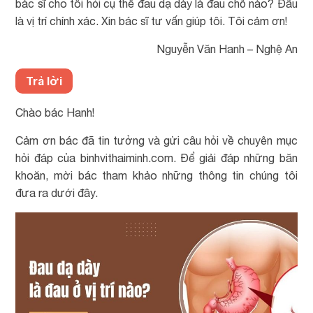
bác sĩ cho tôi hỏi cụ thể đau dạ dày là đau chỗ nào? Đâu
là vị trí chính xác. Xin bác sĩ tư vấn giúp tôi. Tôi cảm ơn!
Nguyễn Văn Hanh – Nghệ An
Trả lời
Chào bác Hanh!
Cảm ơn bác đã tin tưởng và gửi câu hỏi về chuyên mục
hỏi đáp của binhvithaiminh.com. Để giải đáp những băn
khoăn, mời bác tham khảo những thông tin chúng tôi
đưa ra dưới đây.