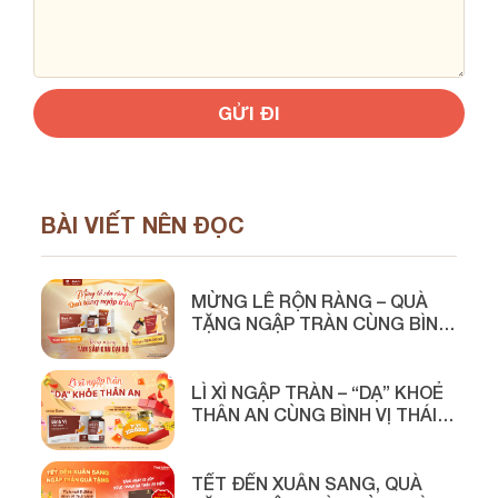
BÀI VIẾT NÊN ĐỌC
MỪNG LỄ RỘN RÀNG – QUÀ
TẶNG NGẬP TRÀN CÙNG BÌNH
VỊ THÁI MINH
LÌ XÌ NGẬP TRÀN – “DẠ” KHOẺ
THÂN AN CÙNG BÌNH VỊ THÁI
MINH
TẾT ĐẾN XUÂN SANG, QUÀ