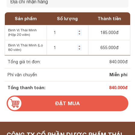
Sản phẩm
Số lượng
Thành tiền
Bình Vị Thái Minh
185.000
đ
(Hộp 20 viên)
Bình Vị Thái Minh (Lọ
655.000
đ
80 viên)
Tổng giá trị đơn:
840.000
đ
Miễn phí
Phí vận chuyển
Tổng thanh toán:
840.000
đ
CÔNG TY CỔ PHẦN DƯỢC PHẨM THÁI