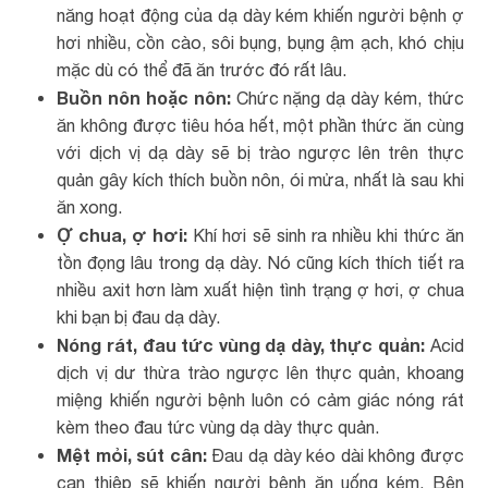
năng hoạt động của dạ dày kém khiến người bệnh ợ
hơi nhiều, cồn cào, sôi bụng, bụng ậm ạch, khó chịu
mặc dù có thể đã ăn trước đó rất lâu.
Buồn nôn hoặc nôn:
Chức nặng dạ dày kém, thức
ăn không được tiêu hóa hết, một phần thức ăn cùng
với dịch vị dạ dày sẽ bị trào ngược lên trên thực
quản gây kích thích buồn nôn, ói mửa, nhất là sau khi
ăn xong.
Ợ chua, ợ hơi:
Khí hơi sẽ sinh ra nhiều khi thức ăn
tồn đọng lâu trong dạ dày. Nó cũng kích thích tiết ra
nhiều axit hơn làm xuất hiện tình trạng ợ hơi, ợ chua
khi bạn bị đau dạ dày.
Nóng rát, đau tức vùng dạ dày, thực quản:
Acid
dịch vị dư thừa trào ngược lên thực quản, khoang
miệng khiến người bệnh luôn có cảm giác nóng rát
kèm theo đau tức vùng dạ dày thực quản.
Mệt mỏi, sút cân:
Đau dạ dày kéo dài không được
can thiệp sẽ khiến người bệnh ăn uống kém. Bên