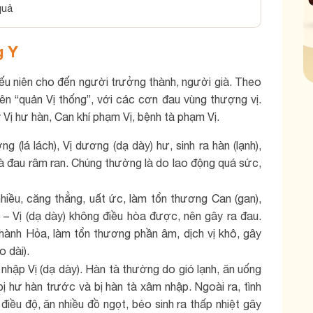
quả
g Y
ếu niên cho đến người trưởng thành, người già. Theo
tên “quản Vị thống”, với các cơn đau vùng thượng vị.
Vị hư hàn, Can khí phạm Vị, bệnh tà phạm Vị.
g (lá lách), Vị dương (dạ dày) hư, sinh ra hàn (lạnh),
và đau râm ran. Chúng thường là do lao động quá sức,
hiều, căng thẳng, uất ức, làm tổn thương Can (gan),
 – Vị (dạ dày) không điều hòa được, nên gây ra đau.
hành Hỏa, làm tổn thương phần âm, dịch vị khô, gây
o dài).
nhập Vị (dạ dày). Hàn tà thường do gió lạnh, ăn uống
 bị hư hàn trước và bị hàn tà xâm nhập. Ngoài ra, tình
iều độ, ăn nhiều đồ ngọt, béo sinh ra thấp nhiệt gây