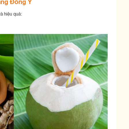
ằng Đông Y
à hiệu quả: