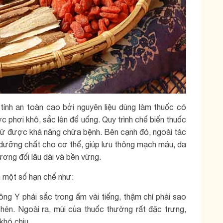
nh an toàn cao bởi nguyên liệu dùng làm thuốc có
ợc phơi khô, sắc lên để uống. Quy trình chế biến thuốc
iữ được khả năng chữa bệnh. Bên cạnh đó, ngoài tác
dưỡng chất cho cơ thể, giúp lưu thông mạch máu, da
ương đối lâu dài và bền vững.
n một số hạn chế như:
ng Y phải sắc trong ấm vài tiếng, thậm chí phải sao
hén. Ngoài ra, mùi của thuốc thường rất đặc trưng,
khó chịu.