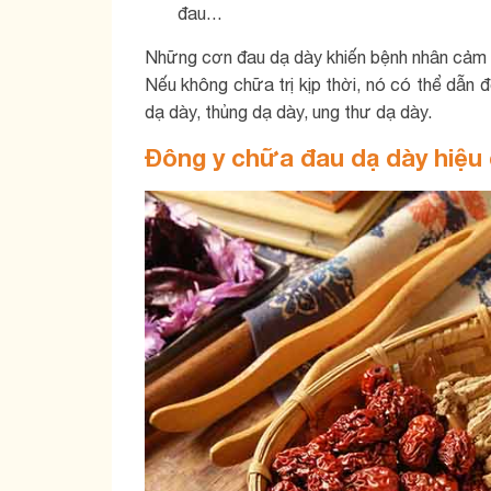
đau…
Những cơn đau dạ dày khiến bệnh nhân cảm t
Nếu không chữa trị kịp thời, nó có thể dẫn 
dạ dày, thủng dạ dày, ung thư dạ dày.
Đông y chữa đau dạ dày hiệu