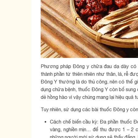
Phương pháp Đông y chữa đau dạ dày có tí
thành phần từ thiên nhiên như thân, lá, rễ đư
Đông Y thường là do thủ công, nên có thể g
dụng chữa bệnh, thuốc Đông Y còn bổ sung 
dẻ hồng hào vì vậy chúng mang lại hiệu quả t
Tuy nhiên, sử dụng các bài thuốc Đông y cò
Cách chế biến cầu kỳ: Đa phần thuốc Đô
vàng, nghiền mịn… để thu được 1 – 2 c
những người mới sử dụng sẽ thấy đắng, 