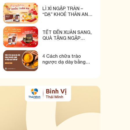
THÁI MINH
LÌ XÌ NGẬP TRÀN –
“DẠ” KHOẺ THÂN AN
CÙNG BÌNH VỊ THÁI
MINH
TẾT ĐẾN XUÂN SANG,
QUÀ TẶNG NGẬP
TRÀN CÙNG BÌNH VỊ
THÁI MINH
4 Cách chữa trào
ngược dạ dày bằng
tinh bột nghệ hiệu quả!