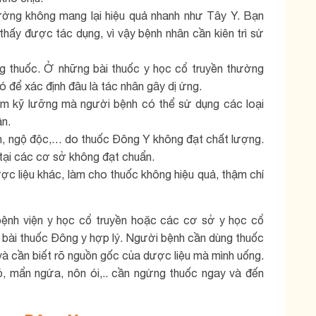
ờng không mang lại hiệu quả nhanh như Tây Y. Bạn
thấy được tác dụng, vì vậy bệnh nhân cần kiên trì sử
ng thuốc. Ở những bài thuốc y học cổ truyền thường
ó để xác định đâu là tác nhân gây dị ứng.
m kỹ lưỡng mà người bệnh có thể sử dụng các loại
n.
ôn, ngộ độc,… do thuốc Đông Y không đạt chất lượng.
tại các cơ sở không đạt chuẩn.
ược liệu khác, làm cho thuốc không hiệu quả, thậm chí
bệnh viện y học cổ truyền hoặc các cơ sở y học cổ
 bài thuốc Đông y hợp lý. Người bệnh cần dùng thuốc
à cần biết rõ nguồn gốc của dược liệu mà mình uống.
, mẩn ngứa, nôn ói,.. cần ngừng thuốc ngay và đến