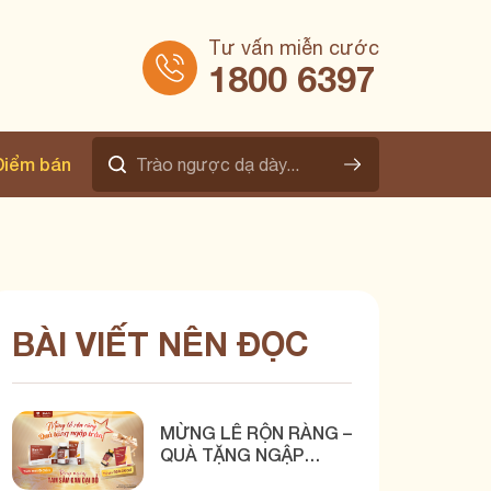
Tư vấn miễn cước
1800 6397
Điểm bán
BÀI VIẾT NÊN ĐỌC
MỪNG LỄ RỘN RÀNG –
QUÀ TẶNG NGẬP
TRÀN CÙNG BÌNH VỊ