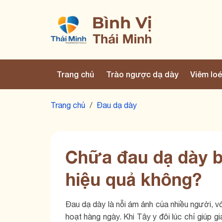
Trang chủ
Trào ngược dạ dày
Viêm loé
Trang chủ
/
Đau dạ dày
Chữa đau dạ dày b
hiệu quả không?
Đau dạ dày là nỗi ám ảnh của nhiều người, v
hoạt hàng ngày. Khi Tây y đôi lúc chỉ giúp g