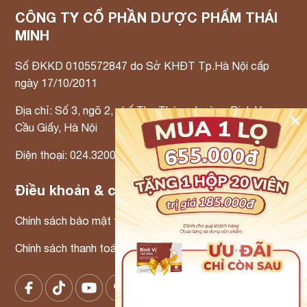
CÔNG TY CỔ PHẦN DƯỢC PHẨM THÁI
MINH
Số ĐKKD 0105572847 do Sở KHĐT Tp.Hà Nội cấp
ngày 17/10/2011
Địa chỉ: Số 3, ngõ 2, phố Thọ Tháp, phường Dịch Vọng,
✕
Cầu Giấy, Hà Nội
Điện thoại: 024.3200.3300 Email: info@tmp.vn
Điều khoản & chính sách
Chính sách bảo mật thông tin
Chính sách thanh toán – Chính sách xử lý khiếu nại