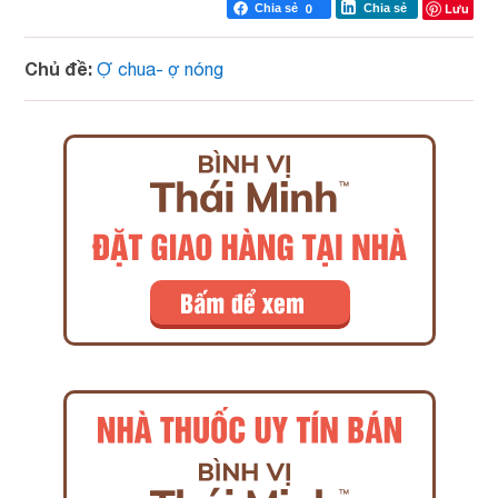
Lưu
Chia sẻ
0
Chia sẻ
Chủ đề:
Ợ chua- ợ nóng