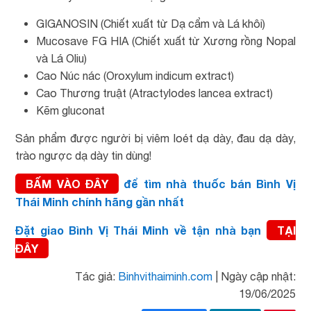
GIGANOSIN (Chiết xuất từ Dạ cẩm và Lá khôi)
Mucosave FG HIA (Chiết xuất từ Xương rồng Nopal
và Lá Oliu)
Cao Núc nác (Oroxylum indicum extract)
Cao Thương truật (Atractylodes lancea extract)
Kẽm gluconat
Sản phẩm được người bị viêm loét dạ dày, đau dạ dày,
trào ngược dạ dày tin dùng!
BẤM VÀO ĐÂY
để tìm nhà thuốc bán Bình Vị
Thái Minh chính hãng gần nhất
Đặt giao Bình Vị Thái Minh về tận nhà bạn
TẠI
ĐÂY
Tác giả:
Binhvithaiminh.com
|
Ngày cập nhật:
19/06/2025