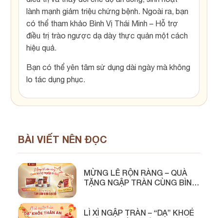
lành mạnh giảm triệu chứng bệnh. Ngoài ra, bạn
có thể tham khảo Bình Vị Thái Minh – Hỗ trợ
điều trị trào ngược dạ dày thực quản một cách
hiệu quả.
Bạn có thể yên tâm sử dụng dài ngày mà không
lo tác dụng phục.
BÀI VIẾT NÊN ĐỌC
MỪNG LỄ RỘN RÀNG – QUÀ
TẶNG NGẬP TRÀN CÙNG BÌNH
VỊ THÁI MINH
LÌ XÌ NGẬP TRÀN – “DẠ” KHOẺ