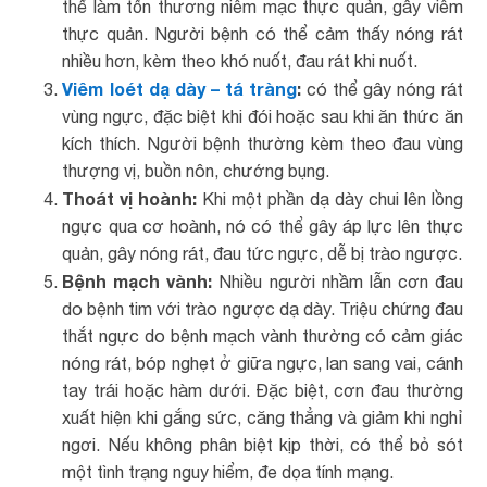
thể làm tổn thương niêm mạc thực quản, gây viêm
thực quản. Người bệnh có thể cảm thấy nóng rát
nhiều hơn, kèm theo khó nuốt, đau rát khi nuốt.
Viêm loét dạ dày – tá tràng
:
có thể gây nóng rát
vùng ngực, đặc biệt khi đói hoặc sau khi ăn thức ăn
kích thích. Người bệnh thường kèm theo đau vùng
thượng vị, buồn nôn, chướng bụng.
Thoát vị hoành:
Khi một phần dạ dày chui lên lồng
ngực qua cơ hoành, nó có thể gây áp lực lên thực
quản, gây nóng rát, đau tức ngực, dễ bị trào ngược.
Bệnh mạch vành:
Nhiều người nhầm lẫn cơn đau
do bệnh tim với trào ngược dạ dày. Triệu chứng đau
thắt ngực do bệnh mạch vành thường có cảm giác
nóng rát, bóp nghẹt ở giữa ngực, lan sang vai, cánh
tay trái hoặc hàm dưới. Đặc biệt, cơn đau thường
xuất hiện khi gắng sức, căng thẳng và giảm khi nghỉ
ngơi. Nếu không phân biệt kịp thời, có thể bỏ sót
một tình trạng nguy hiểm, đe dọa tính mạng.