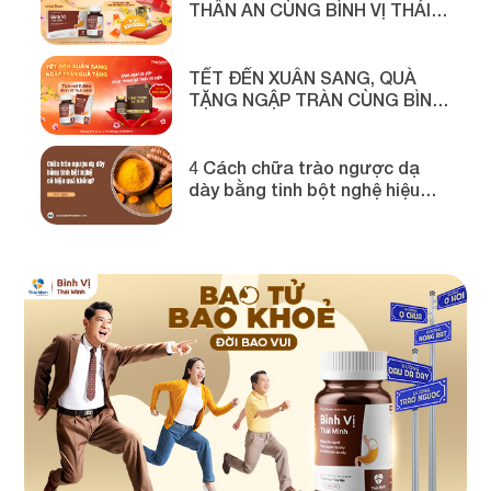
THÂN AN CÙNG BÌNH VỊ THÁI
MINH
TẾT ĐẾN XUÂN SANG, QUÀ
TẶNG NGẬP TRÀN CÙNG BÌNH
VỊ THÁI MINH
4 Cách chữa trào ngược dạ
dày bằng tinh bột nghệ hiệu
quả!