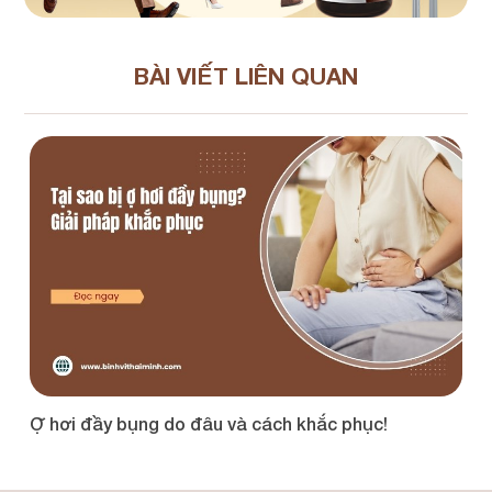
BÀI VIẾT LIÊN QUAN
uốc
Ợ hơi đầy bụng do đâu và cách khắc phục!
Th
d