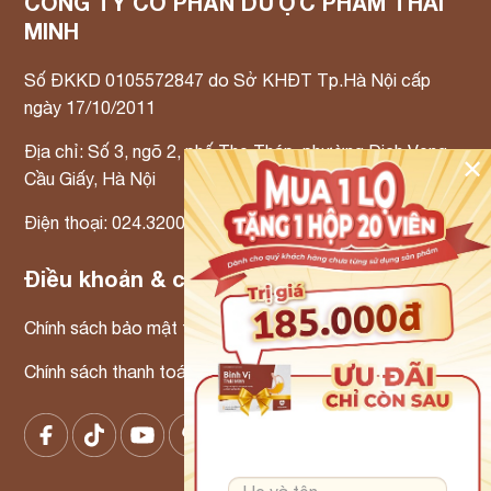
CÔNG TY CỔ PHẦN DƯỢC PHẨM THÁI
MINH
Số ĐKKD 0105572847 do Sở KHĐT Tp.Hà Nội cấp
ngày 17/10/2011
Địa chỉ: Số 3, ngõ 2, phố Thọ Tháp, phường Dịch Vọng,
✕
Cầu Giấy, Hà Nội
Điện thoại: 024.3200.3300 Email: info@tmp.vn
Điều khoản & chính sách
Chính sách bảo mật thông tin
Chính sách thanh toán – Chính sách xử lý khiếu nại