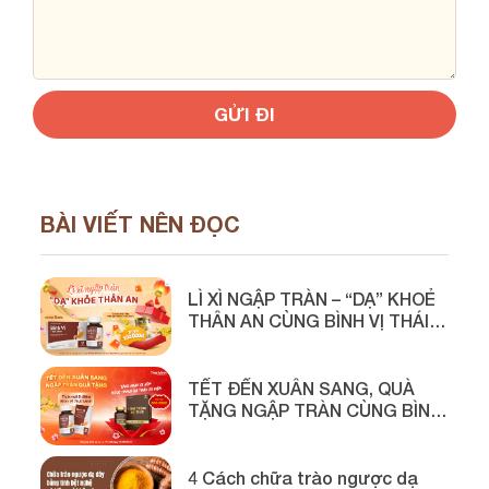
BÀI VIẾT NÊN ĐỌC
LÌ XÌ NGẬP TRÀN – “DẠ” KHOẺ
THÂN AN CÙNG BÌNH VỊ THÁI
MINH
TẾT ĐẾN XUÂN SANG, QUÀ
TẶNG NGẬP TRÀN CÙNG BÌNH
VỊ THÁI MINH
4 Cách chữa trào ngược dạ