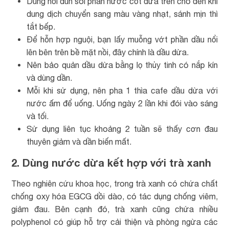
Dùng nồi đun sôi phần nước cốt dừa trên cho đến khi
dung dịch chuyển sang màu vàng nhạt, sánh mịn thì
tắt bếp.
Để hỗn hợp nguội, bạn lấy muỗng vớt phần dầu nổi
lên bên trên bề mặt nồi, đây chính là dầu dừa.
Nên bảo quản dầu dừa bằng lọ thủy tinh có nắp kín
và dùng dần.
Mỗi khi sử dụng, nên pha 1 thìa cafe dầu dừa với
nước ấm để uống. Uống ngày 2 lần khi đói vào sáng
và tối.
Sử dụng liên tục khoảng 2 tuần sẽ thấy cơn đau
thuyên giảm và dần biến mất.
2. Dùng nước dừa kết hợp với trà xanh
Theo nghiên cứu khoa học, trong trà xanh có chứa chất
chống oxy hóa EGCG dồi dào, có tác dụng chống viêm,
giảm đau. Bên cạnh đó, trà xanh cũng chứa nhiều
polyphenol có giúp hỗ trợ cải thiện và phòng ngừa các