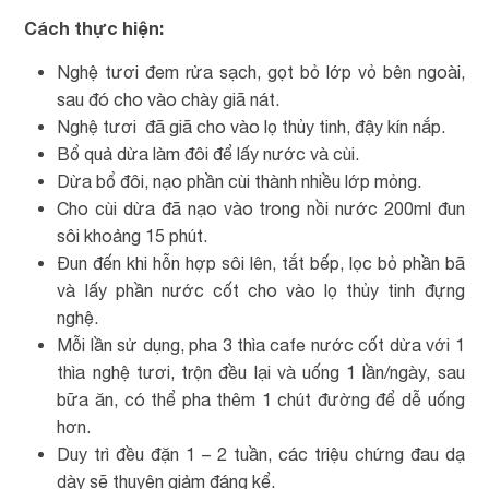
Cách thực hiện:
Nghệ tươi đem rửa sạch, gọt bỏ lớp vỏ bên ngoài,
sau đó cho vào chày giã nát.
Nghệ tươi đã giã cho vào lọ thủy tinh, đậy kín nắp.
Bổ quả dừa làm đôi để lấy nước và cùi.
Dừa bổ đôi, nạo phần cùi thành nhiều lớp mỏng.
Cho cùi dừa đã nạo vào trong nồi nước 200ml đun
sôi khoảng 15 phút.
Đun đến khi hỗn hợp sôi lên, tắt bếp, lọc bỏ phần bã
và lấy phần nước cốt cho vào lọ thủy tinh đựng
nghệ.
Mỗi lần sử dụng, pha 3 thìa cafe nước cốt dừa với 1
thìa nghệ tươi, trộn đều lại và uống 1 lần/ngày, sau
bữa ăn, có thể pha thêm 1 chút đường để dễ uống
hơn.
Duy trì đều đặn 1 – 2 tuần, các triệu chứng đau dạ
dày sẽ thuyên giảm đáng kể.