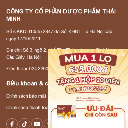
CÔNG TY CỔ PHẦN DƯỢC PHẨM THÁI
MINH
Số ĐKKD 0105572847 do Sở KHĐT Tp.Hà Nội cấp
ngày 17/10/2011
Địa chỉ: Số 3, ngõ 2, phố Thọ Tháp, phường Dịch Vọng,
✕
Cầu Giấy, Hà Nội
Điện thoại: 024.3200.3300 Email: info@tmp.vn
Điều khoản & chính sách
Chính sách bảo mật thông tin
Chính sách thanh toán – Chính sách xử lý khiếu nại