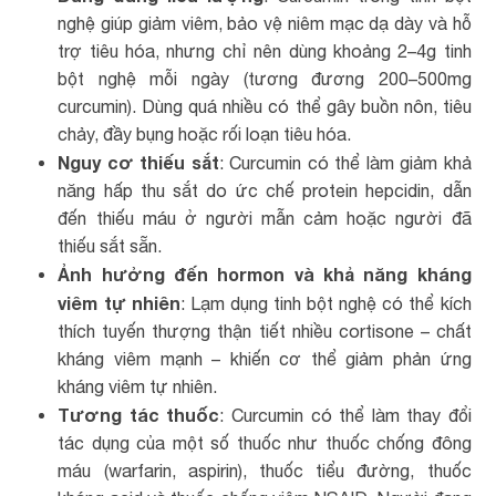
nghệ giúp giảm viêm, bảo vệ niêm mạc dạ dày và hỗ
trợ tiêu hóa, nhưng chỉ nên dùng khoảng 2–4g tinh
bột nghệ mỗi ngày (tương đương 200–500mg
curcumin). Dùng quá nhiều có thể gây buồn nôn, tiêu
chảy, đầy bụng hoặc rối loạn tiêu hóa.
Nguy cơ thiếu sắt
: Curcumin có thể làm giảm khả
năng hấp thu sắt do ức chế protein hepcidin, dẫn
đến thiếu máu ở người mẫn cảm hoặc người đã
thiếu sắt sẵn.
Ảnh hưởng đến hormon và khả năng kháng
viêm tự nhiên
: Lạm dụng tinh bột nghệ có thể kích
thích tuyến thượng thận tiết nhiều cortisone – chất
kháng viêm mạnh – khiến cơ thể giảm phản ứng
kháng viêm tự nhiên.
Tương tác thuốc
: Curcumin có thể làm thay đổi
tác dụng của một số thuốc như thuốc chống đông
máu (warfarin, aspirin), thuốc tiểu đường, thuốc