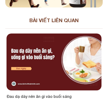
BÀI VIẾT LIÊN QUAN
Đau dạ dày nên ăn gì vào buổi sáng
Hì