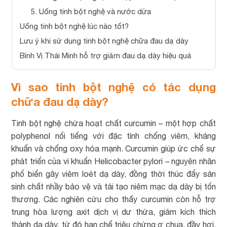
5. Uống tinh bột nghệ và nước dừa
Uống tinh bột nghệ lúc nào tốt?
Lưu ý khi sử dụng tinh bột nghệ chữa đau dạ dày
Bình Vị Thái Minh hỗ trợ giảm đau dạ dày hiệu quả
Vì sao tinh bột nghệ có tác dụng
chữa đau dạ dày?
Tinh bột nghệ chứa hoạt chất curcumin – một hợp chất
polyphenol nổi tiếng với đặc tính chống viêm, kháng
khuẩn và chống oxy hóa mạnh. Curcumin giúp ức chế sự
phát triển của vi khuẩn Helicobacter pylori – nguyên nhân
phổ biến gây viêm loét dạ dày, đồng thời thúc đẩy sản
sinh chất nhầy bảo vệ và tái tạo niêm mạc dạ dày bị tổn
thương. Các nghiên cứu cho thấy curcumin còn hỗ trợ
trung hòa lượng axit dịch vị dư thừa, giảm kích thích
thành dạ dày, từ đó hạn chế triệu chứng ợ chua, đầy hơi,