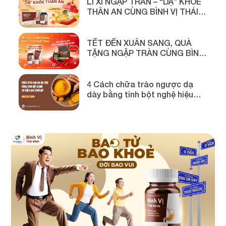
LÌ XÌ NGẬP TRÀN – “DẠ” KHOẺ
THÂN AN CÙNG BÌNH VỊ THÁI
MINH
TẾT ĐẾN XUÂN SANG, QUÀ
TẶNG NGẬP TRÀN CÙNG BÌNH
VỊ THÁI MINH
4 Cách chữa trào ngược dạ
dày bằng tinh bột nghệ hiệu
quả!