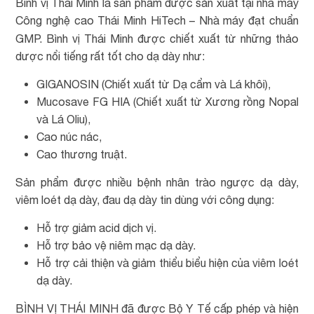
Bình vị Thái Minh là sản phẩm được sản xuất tại nhà máy
Công nghệ cao Thái Minh HiTech – Nhà máy đạt chuẩn
GMP. Bình vị Thái Minh được chiết xuất từ những
thảo
dược nổi tiếng rất tốt cho dạ dày như:
GIGANOSIN (Chiết xuất từ Dạ cẩm và Lá khôi),
Mucosave FG HIA (Chiết xuất từ Xương rồng Nopal
và Lá Oliu),
Cao núc nác,
Cao thương truật.
Sản phẩm được nhiều bệnh nhân trào ngược dạ dày,
viêm loét dạ dày, đau dạ dày tin dùng với công dụng:
Hỗ trợ giảm acid dịch vị.
Hỗ trợ bảo vệ niêm mạc dạ dày.
Hỗ trợ cải thiện và giảm thiểu biểu hiện của viêm loét
dạ dày.
BÌNH VỊ THÁI MINH đã được Bộ Y Tế cấp phép và hiện