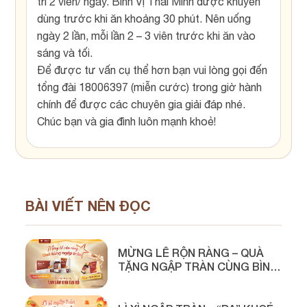
trì 2 viên/ ngày. Bình Vị Thái Minh được khuyên
dùng trước khi ăn khoảng 30 phút. Nên uống
ngày 2 lần, mỗi lần 2 – 3 viên trước khi ăn vào
sáng và tối.
Để được tư vấn cụ thể hơn bạn vui lòng gọi đến
tổng đài 18006397 (miễn cước) trong giờ hành
chính để được các chuyên gia giải đáp nhé.
Chúc bạn và gia đình luôn mạnh khoẻ!
BÀI VIẾT NÊN ĐỌC
MỪNG LỄ RỘN RÀNG – QUÀ
TẶNG NGẬP TRÀN CÙNG BÌNH
VỊ THÁI MINH