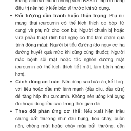
kháng acid và thuốc chống viêm NSAID. Người đang
điều trị nên hỏi ý kiến bác sĩ trước khi sử dụng.
Đối tượng cần tránh hoặc thận trọng
: Phụ nữ
mang thai (curcumin có thể kích thích co bóp tử
cung) và phụ nữ cho con bú; Người chuẩn bị hoặc
vừa phẫu thuật (tinh bột nghệ có thể làm chậm quá
trình đông máu); Người bị tiểu đường (do nguy cơ hạ
đường huyết quá mức khi dùng cùng thuốc); Người
mắc bệnh sỏi mật hoặc tắc nghẽn đường mật
(curcumin có thể kích thích tiết mật, làm bệnh nặng
hơn).
Cách dùng an toàn
: Nên dùng sau bữa ăn, kết hợp
với tiêu hoặc dầu mỡ lành mạnh (dầu oliu, dầu dừa)
để tăng hấp thu curcumin. Không nên uống khi bụng
đói hoặc dùng liều cao trong thời gian dài.
Theo dõi phản ứng cơ thể
: Nếu xuất hiện triệu
chứng bất thường như đau bụng, tiêu chảy, buồn
nôn, chóng mặt hoặc chảy máu bất thường, cần