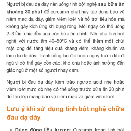
sau bữa ăn
Người bị đau dạ dày nên uống tinh bột nghệ
khoảng 30 phút
để curcumin phát huy tác dụng bảo vệ
niêm mạc dạ dày, giảm viêm loét và hỗ trợ tiêu hóa mà
không gây kích ứng khi bụng rỗng. Mỗi ngày có thể uống
2–3 lần, chia đều sau các bữa ăn chính. Nên pha tinh bột
nghệ với nước ấm 40–50°C và có thể thêm một chút
mật ong để tăng hiệu quả kháng viêm, kháng khuẩn và
làm dịu dạ dày. Tránh uống lúc đói hoặc ngay trước khi đi
ngủ vì có thể gây cồn cào, khó chịu hoặc ảnh hưởng đến
giấc ngủ ở một số người nhạy cảm.
Người bị đau dạ dày kèm trào ngược acid nhẹ hoặc
viêm loét mức độ nhẹ có thể uống trước bữa ăn 30 phút
để tạo lớp màng bảo vệ niêm mạc và giảm viêm loét.
Lưu ý khi sử dụng tinh bột nghệ chữa
đau dạ dày
Dùng đúng liều lượng
: Curcumin trong tinh bột