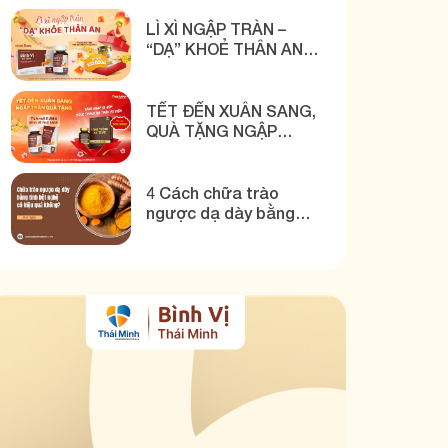
THÁI MINH
LÌ XÌ NGẬP TRÀN –
“DẠ” KHOẺ THÂN AN
CÙNG BÌNH VỊ THÁI
MINH
TẾT ĐẾN XUÂN SANG,
QUÀ TẶNG NGẬP
TRÀN CÙNG BÌNH VỊ
THÁI MINH
4 Cách chữa trào
ngược dạ dày bằng
tinh bột nghệ hiệu quả!