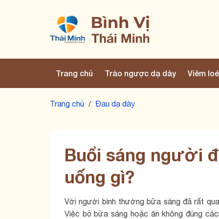
Trang chủ
Trào ngược dạ dày
Viêm loé
Trang chủ
/
Đau dạ dày
Buổi sáng người đa
uống gì?
Với người bình thường bữa sáng đã rất qua
Việc bỏ bữa sáng hoặc ăn không đúng cách