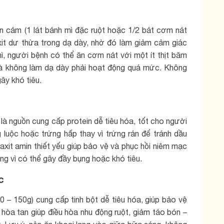
ên cám (1 lát bánh mì đặc ruột hoặc 1/2 bát cơm nát
xit dư thừa trong dạ dày, nhờ đó làm giảm cảm giác
ì, người bệnh có thể ăn cơm nát với một ít thịt băm
à không làm dạ dày phải hoạt động quá mức. Không
ây khó tiêu.
 là nguồn cung cấp protein dễ tiêu hóa, tốt cho người
g luộc hoặc trứng hấp thay vì trứng rán để tránh dầu
axit amin thiết yếu giúp bảo vệ và phục hồi niêm mạc
ng vì có thể gây đầy bụng hoặc khó tiêu.
c
0 – 150g) cung cấp tinh bột dễ tiêu hóa, giúp bảo vệ
òa tan giúp điều hòa nhu động ruột, giảm táo bón –