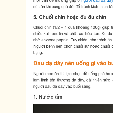
một vấn đề thường gặp ở
người đau dạ dày
nên ăn khi bụng quá đói để tránh kích thích tăn
5. Chuối chín hoặc đu đủ chín
Chuối chín (1/2 – 1 quả khoảng 100g) giúp
nhiều kali, pectin và chất xơ hòa tan. Đu đ
nhờ enzyme papain. Tuy nhiên, cần tránh ăn c
Người bệnh nên chọn chuối sứ hoặc chuối c
bụng.
Đau dạ dày nên uống gì vào b
Ngoài món ăn thì lựa chọn đồ uống phù hợp
làm lành tổn thương dạ dày, cải thiện sức 
người đau dạ dày vào buổi sáng.
1. Nước ấm