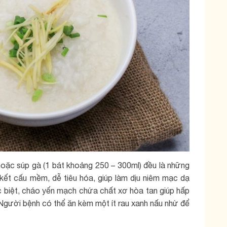
oặc súp gà (1 bát khoảng 250 – 300ml) đều là những
kết cấu mềm, dễ tiêu hóa, giúp làm dịu niêm mạc dạ
c biệt, cháo yến mạch chứa chất xơ hòa tan giúp hấp
Người bệnh có thể ăn kèm một ít rau xanh nấu nhừ để