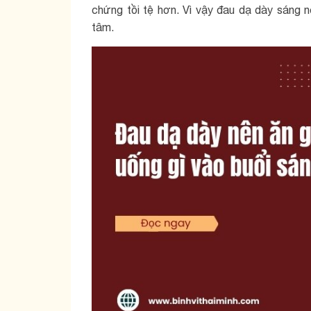
chứng tồi tệ hơn. Vì vậy đau dạ dày sáng n
tâm.