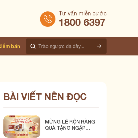
Tư vấn miễn cước
1800 6397
Điểm bán
BÀI VIẾT NÊN ĐỌC
MỪNG LỄ RỘN RÀNG –
QUÀ TẶNG NGẬP
TRÀN CÙNG BÌNH VỊ