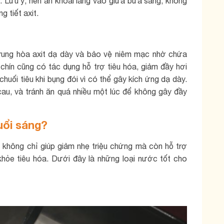
. Lưu ý, nên ăn khoai lang vào giữa bữa sáng, không
g tiết axit.
 trung hòa axit dạ dày và bảo vệ niêm mạc nhờ chứa
ủ chín cũng có tác dụng hỗ trợ tiêu hóa, giảm đầy hơi
huối tiêu khi bụng đói vì có thể gây kích ứng dạ dày.
au, và tránh ăn quá nhiều một lúc để không gây đầy
uổi sáng?
 không chỉ giúp giảm nhẹ triệu chứng mà còn hỗ trợ
khỏe tiêu hóa. Dưới đây là những loại nước tốt cho