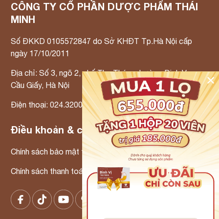
CÔNG TY CỔ PHẦN DƯỢC PHẨM THÁI
MINH
Số ĐKKD 0105572847 do Sở KHĐT Tp.Hà Nội cấp
ngày 17/10/2011
Địa chỉ: Số 3, ngõ 2, phố Thọ Tháp, phường Dịch Vọng,
✕
Cầu Giấy, Hà Nội
Điện thoại: 024.3200.3300 Email: info@tmp.vn
Điều khoản & chính sách
Chính sách bảo mật thông tin
Chính sách thanh toán – Chính sách xử lý khiếu nại