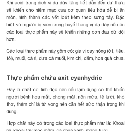
Khi acid trong dịch vị dạ dày tăng tiết dẫn đến dư thừa
sẽ khiến cho niêm mạc của cơ quan tiêu hóa dễ bị ăn
mòn, hình thành các vết loét kèm theo sưng tấy. Đặc
biệt với người bị viêm xung huyết hang vị dạ dày nếu ăn
các loại thực phẩm này sẽ khiến những cơn đau dữ dội
hơn.
Các loại thực phẩm này gồm có: gia vị cay nóng (ớt, tiêu,
tỏi), muối, cà ri, dưa cà muối, kim chi, dấm, hoa quả chua,
…
Thực phẩm chứa axit cyanhydric
Đay là chất có tính độc nên nếu lạm dụng có thể khiến
người bệnh hoa mắt, chóng mặt, nôn mửa, tê lưỡi, khó
thở, thậm chí là tử vong nên cần hết sức thận trọng khi
dùng.
Hợp chất này có trong các loại thực phẩm như là: Khoai
mì, khoai tây mọc mầm, cà chua xanh, măng tươi,…