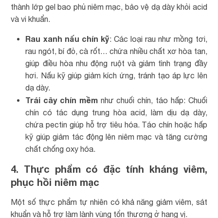
thành lớp gel bao phủ niêm mạc, bảo vệ dạ dày khỏi acid
và vi khuẩn.
Rau xanh nấu chín kỹ
: Các loại rau như mồng tơi,
rau ngót, bí đỏ, cà rốt… chứa nhiều chất xơ hòa tan,
giúp điều hòa nhu động ruột và giảm tình trạng đầy
hơi. Nấu kỹ giúp giảm kích ứng, tránh tạo áp lực lên
dạ dày.
Trái cây chín mềm
như chuối chín, táo hấp: Chuối
chín có tác dụng trung hòa acid, làm dịu dạ dày,
chứa pectin giúp hỗ trợ tiêu hóa. Táo chín hoặc hấp
kỹ giúp giảm tác động lên niêm mạc và tăng cường
chất chống oxy hóa.
4. Thực phẩm có đặc tính kháng viêm,
phục hồi niêm mạc
Một số thực phẩm tự nhiên có khả năng giảm viêm, sát
khuẩn và hỗ trợ làm lành vùng tổn thương ở hang vị.