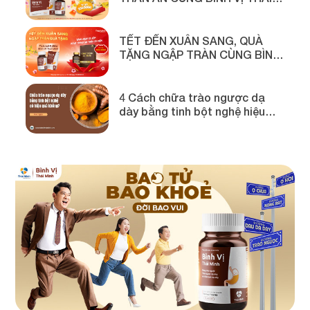
MINH
TẾT ĐẾN XUÂN SANG, QUÀ
TẶNG NGẬP TRÀN CÙNG BÌNH
VỊ THÁI MINH
4 Cách chữa trào ngược dạ
dày bằng tinh bột nghệ hiệu
quả!