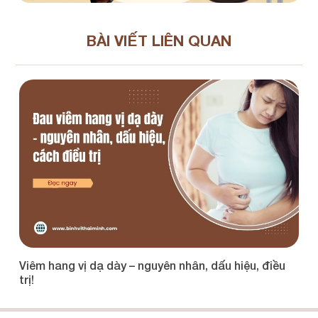
BÀI VIẾT LIÊN QUAN
Viêm hang vị dạ dày – nguyên nhân, dấu hiệu, điều
Vi
trị!
ch