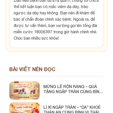
Dấu hiệu bệnh bạn đưa ra quá ít, chúng tôi chưa
thể kết luận bạn có mắc viêm dạ dày, trào
ngược dạ dày hay không. Bạn nên đi khám để
bác sĩ chẩn đoán chính xác bệnh. Ngoài ra, để
được tư vấn thêm, bạn vui lòng gọi lên tổng đài
miễn cước 18006397 trong giờ hành chính nhé.
Chúc bạn nhiều sức khỏe!
BÀI VIẾT NÊN ĐỌC
MỪNG LỄ RỘN RÀNG – QUÀ
TẶNG NGẬP TRÀN CÙNG BÌNH
VỊ THÁI MINH
LÌ XÌ NGẬP TRÀN – “DẠ” KHOẺ
THÂN AN CÙNG BÌNH VỊ THÁI