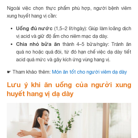
Ngoài việc chọn thực phẩm phù hợp, người bệnh viêm
xung huyết hang vị cần:
Uống đủ nước
(1,5–2 lít/ngày): Giúp làm loãng dịch
vị acid và giữ độ ẩm cho niêm mạc dạ dày.
Chia nhỏ bữa ăn
thành 4–5 bữa/ngày: Tránh ăn
quá no hoặc quá đói, từ đó hạn chế việc dạ dày tiết
acid quá mức và gây kích ứng vùng hang vị.
☛ Tham khảo thêm:
Món ăn tốt cho người viêm dạ dày
Lưu ý khi ăn uống của người xung
huyết hang vị dạ dày