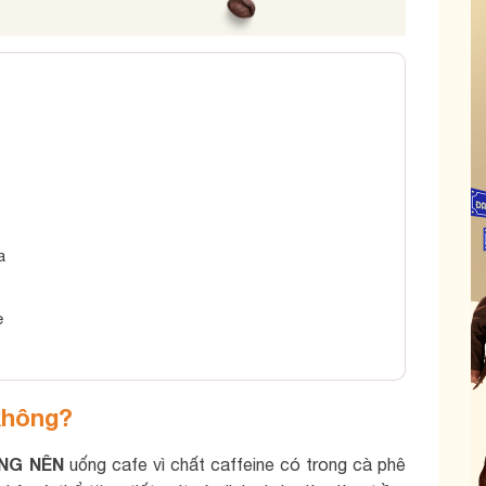
a
ẹ
không?
NG NÊN
uống cafe vì chất caffeine có trong cà phê