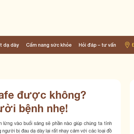
t dạ dày
Cẩm nang sức khỏe
Hỏi đáp – tư vấn
cafe được không?
ười bệnh nhẹ!
 lừng vào buổi sáng sẽ phần nào giúp chúng ta tỉnh
 người bị đau dạ dày lại rất nhạy cảm với các loại đồ