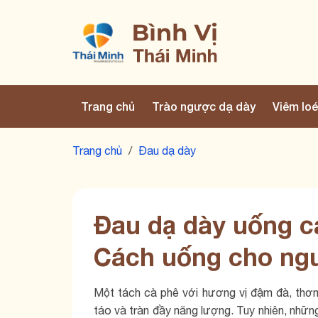
Trang chủ
Trào ngược dạ dày
Viêm loé
Trang chủ
/
Đau dạ dày
Đau dạ dày uống 
Cách uống cho ng
Một tách cà phê với hương vị đậm đà, thơm
táo và tràn đầy năng lượng. Tuy nhiên, những