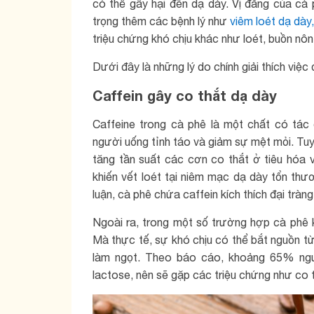
có thể gây hại đến dạ dày. Vị đắng của cà p
trọng thêm các bệnh lý như
viêm loét dạ dày,
triệu chứng khó chịu khác như loét, buồn nô
Dưới đây là những lý do chính giải thích việ
Caffein gây co thắt dạ dày
Caffeine trong cà phê là một chất có tác 
người uống tỉnh táo và giảm sự mệt mỏi. Tuy 
tăng tần suất các cơn co thắt ở tiêu hóa v
khiến vết loét tại niêm mạc dạ dày tổn th
luận, cà phê chứa caffein kích thích đại trà
Ngoài ra, trong một số trường hợp cà phê k
Mà thực tế, sự khó chịu có thể bắt nguồn t
làm ngọt. Theo báo cáo, khoảng 65% ngư
lactose, nên sẽ gặp các triệu chứng như co t