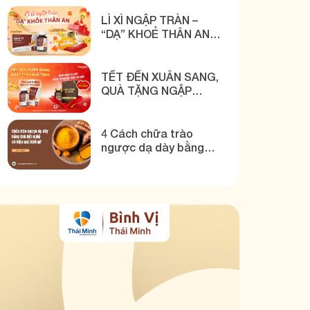
THÁI MINH
LÌ XÌ NGẬP TRÀN –
“DẠ” KHOẺ THÂN AN
CÙNG BÌNH VỊ THÁI
MINH
TẾT ĐẾN XUÂN SANG,
QUÀ TẶNG NGẬP
TRÀN CÙNG BÌNH VỊ
THÁI MINH
4 Cách chữa trào
ngược dạ dày bằng
tinh bột nghệ hiệu quả!