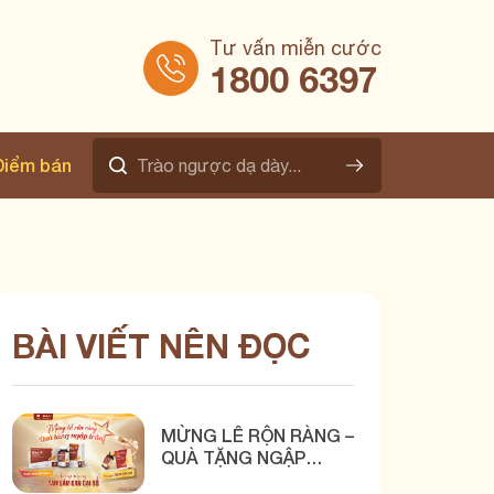
Tư vấn miễn cước
1800 6397
Điểm bán
BÀI VIẾT NÊN ĐỌC
MỪNG LỄ RỘN RÀNG –
QUÀ TẶNG NGẬP
TRÀN CÙNG BÌNH VỊ