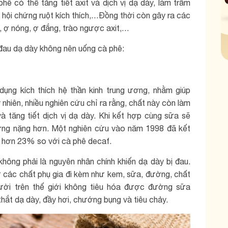
hê có thể tăng tiết axit và dịch vị dạ dày, làm trầm
hội chứng ruột kích thích,…Đồng thời còn gây ra các
n, ợ nóng, ợ đắng, trào ngược axit,…
c đau dạ dày không nên uống cà phê:
dụng kích thích hệ thần kinh trung ương, nhằm giúp
nhiên, nhiều nghiên cứu chỉ ra rằng, chất này còn làm
à tăng tiết dịch vị dạ dày. Khi kết hợp cùng sữa sẽ
ương nặng hơn. Một nghiên cứu vào năm 1998 đã kết
ng hơn 23% so với cà phê decaf.
hông phải là nguyên nhân chính khiến dạ dày bị đau.
ừ các chất phụ gia đi kèm như kem, sữa, đường, chất
ời trên thế giới không tiêu hóa được đường sữa
hắt dạ dày, đầy hơi, chướng bụng và tiêu chảy.