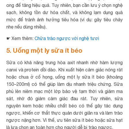
ong để tăng hiệu quả. Tuy nhiên, bạn cần lưu ý chọn nghệ
sạch, không tồn dư hóa chất, và không lạm dụng quá
mức để tránh ảnh hưởng tiêu hóa (ví dụ: gây tiêu chảy
nhẹ nếu dùng nhiều).
☛ Xem thêm:
Chữa trào ngược với nghệ tươi
5. Uống một ly sữa ít béo
Sữa có khả năng trung hòa axit nhanh nhờ hàm lượng
canxi và protein dồi dào. Khi xuất hiện cảm giác nóng rát
hoặc chua ở cổ họng, uống một ly sữa ít béo (khoảng
150–200ml) có thể giúp làm dịu nhanh triệu chứng. Sữa
phủ lên niêm mạc một lớp bảo vệ tạm thời và giảm ma
sát, nhờ đó giảm cảm giác đau rát. Tuy nhiên, sữa
nguyên kem hoặc nhiều chất béo có thể gây tác dụng
ngược, khiến cơ thắt thực quản dưới giãn ra và làm trào
ngược nặng hơn. Vì thế, ưu tiên sữa ít béo hoặc sữa hạt
là lựa chọn an toàn hơn cho người dễ bị trào ngược.