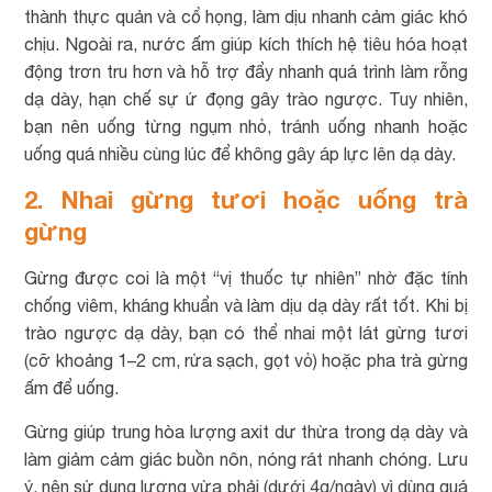
thành thực quản và cổ họng, làm dịu nhanh cảm giác khó
chịu. Ngoài ra, nước ấm giúp kích thích hệ tiêu hóa hoạt
động trơn tru hơn và hỗ trợ đẩy nhanh quá trình làm rỗng
dạ dày, hạn chế sự ứ đọng gây trào ngược. Tuy nhiên,
bạn nên uống từng ngụm nhỏ, tránh uống nhanh hoặc
uống quá nhiều cùng lúc để không gây áp lực lên dạ dày.
2. Nhai gừng tươi hoặc uống trà
gừng
Gừng được coi là một “vị thuốc tự nhiên” nhờ đặc tính
chống viêm, kháng khuẩn và làm dịu dạ dày rất tốt. Khi bị
trào ngược dạ dày, bạn có thể nhai một lát gừng tươi
(cỡ khoảng 1–2 cm, rửa sạch, gọt vỏ) hoặc pha trà gừng
ấm để uống.
Gừng giúp trung hòa lượng axit dư thừa trong dạ dày và
làm giảm cảm giác buồn nôn, nóng rát nhanh chóng. Lưu
ý, nên sử dụng lượng vừa phải (dưới 4g/ngày) vì dùng quá