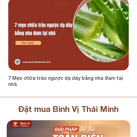
uả
7 Mẹo chữa trào ngược dạ dày bằng nha đam tại
5
nhà
Đặt mua Bình Vị Thái Minh