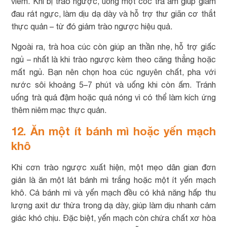
viêm. Khi bị trào ngược, uống một cốc trà ấm giúp giảm
đau rát ngực, làm dịu dạ dày và hỗ trợ thư giãn cơ thắt
thực quản – từ đó giảm trào ngược hiệu quả.
Ngoài ra, trà hoa cúc còn giúp an thần nhẹ, hỗ trợ giấc
ngủ – nhất là khi trào ngược kèm theo căng thẳng hoặc
mất ngủ. Bạn nên chọn hoa cúc nguyên chất, pha với
nước sôi khoảng 5–7 phút và uống khi còn ấm. Tránh
uống trà quá đậm hoặc quá nóng vì có thể làm kích ứng
thêm niêm mạc thực quản.
12. Ăn một ít bánh mì hoặc yến mạch
khô
Khi cơn trào ngược xuất hiện, một mẹo dân gian đơn
giản là ăn một lát bánh mì trắng hoặc một ít yến mạch
khô. Cả bánh mì và yến mạch đều có khả năng hấp thu
lượng axit dư thừa trong dạ dày, giúp làm dịu nhanh cảm
giác khó chịu. Đặc biệt, yến mạch còn chứa chất xơ hòa