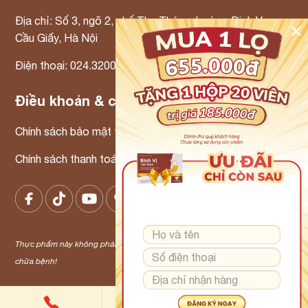
Địa chỉ: Số 3, ngõ 2, phố Thọ Tháp, phường Dịch Vọng,
✕
Cầu Giấy, Hà Nội
Điện thoại: 024.3200.3300 Email: info@tmp.vn
Điều khoản & chính sách
Chính sách bảo mật thông tin
Chính sách thanh toán – Chính sách xử lý khiếu nại
Thực phẩm này không phải là thuốc và không có tác dụng thay thế thuốc
chữa bệnh!