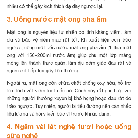
nhiều có thể gây kích thích dạ dày ngược lại.
3. Uống nước mật ong pha ấm
Mật ong là nguyên liệu tự nhiên có tính kháng viêm, làm
dịu và bảo vệ niêm mạc rất tốt. Khi xuất hiện cơn trào
ngược, uống một cốc nước mật ong pha ấm (1 thìa mật
ong với 150–200ml nước ấm) giúp phủ một lớp màng
mỏng lên thành thực quản, làm dịu cảm giác đau rát và
ngăn axit tiếp tục gây tổn thương.
Ngoài ra, mật ong còn chứa chất chống oxy hóa, hỗ trợ
làm lành vết viêm loét nếu có. Cách này rất phù hợp với
những người thường xuyên bị khô họng hoặc đau rát do
trào ngược. Tuy nhiên, người bị tiểu đường nên cân nhắc
liều lượng và hỏi ý kiến bác sĩ trước khi áp dụng.
4. Ngậm vài lát nghệ tươi hoặc uống
sữa nghệ