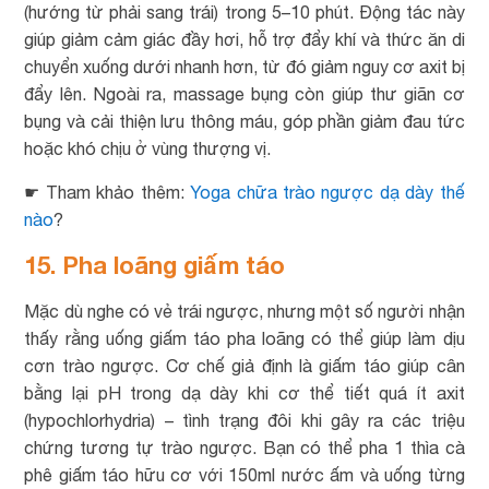
(hướng từ phải sang trái) trong 5–10 phút. Động tác này
giúp giảm cảm giác đầy hơi, hỗ trợ đẩy khí và thức ăn di
chuyển xuống dưới nhanh hơn, từ đó giảm nguy cơ axit bị
đẩy lên. Ngoài ra, massage bụng còn giúp thư giãn cơ
bụng và cải thiện lưu thông máu, góp phần giảm đau tức
hoặc khó chịu ở vùng thượng vị.
☛ Tham khảo thêm:
Yoga chữa trào ngược dạ dày thế
nào
?
15. Pha loãng giấm táo
Mặc dù nghe có vẻ trái ngược, nhưng một số người nhận
thấy rằng uống giấm táo pha loãng có thể giúp làm dịu
cơn trào ngược. Cơ chế giả định là giấm táo giúp cân
bằng lại pH trong dạ dày khi cơ thể tiết quá ít axit
(hypochlorhydria) – tình trạng đôi khi gây ra các triệu
chứng tương tự trào ngược. Bạn có thể pha 1 thìa cà
phê giấm táo hữu cơ với 150ml nước ấm và uống từng