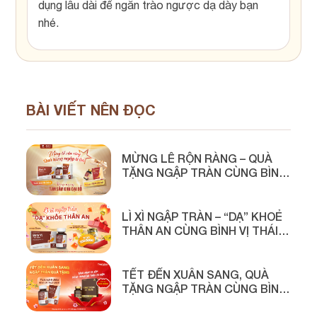
dụng lâu dài để ngăn trào ngược dạ dày bạn
nhé.
BÀI VIẾT NÊN ĐỌC
MỪNG LỄ RỘN RÀNG – QUÀ
TẶNG NGẬP TRÀN CÙNG BÌNH
VỊ THÁI MINH
LÌ XÌ NGẬP TRÀN – “DẠ” KHOẺ
THÂN AN CÙNG BÌNH VỊ THÁI
MINH
TẾT ĐẾN XUÂN SANG, QUÀ
TẶNG NGẬP TRÀN CÙNG BÌNH
VỊ THÁI MINH