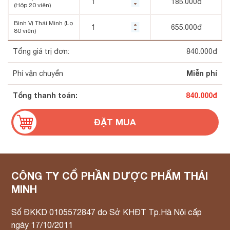
185.000
đ
(Hộp 20 viên)
Bình Vị Thái Minh (Lọ
655.000
đ
80 viên)
Tổng giá trị đơn:
840.000
đ
Miễn phí
Phí vận chuyển
Tổng thanh toán:
840.000
đ
CÔNG TY CỔ PHẦN DƯỢC PHẨM THÁI
MINH
Số ĐKKD 0105572847 do Sở KHĐT Tp.Hà Nội cấp
ngày 17/10/2011