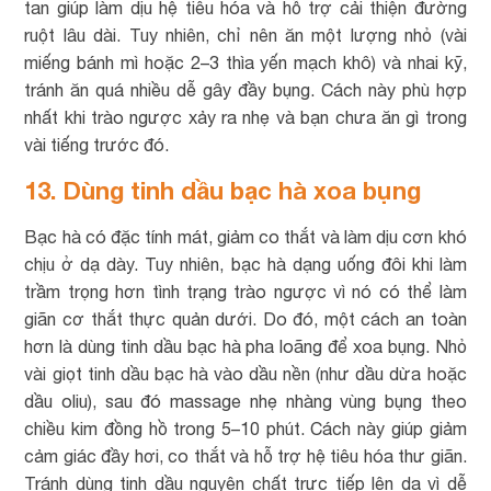
tan giúp làm dịu hệ tiêu hóa và hỗ trợ cải thiện đường
ruột lâu dài. Tuy nhiên, chỉ nên ăn một lượng nhỏ (vài
miếng bánh mì hoặc 2–3 thìa yến mạch khô) và nhai kỹ,
tránh ăn quá nhiều dễ gây đầy bụng. Cách này phù hợp
nhất khi trào ngược xảy ra nhẹ và bạn chưa ăn gì trong
vài tiếng trước đó.
13. Dùng tinh dầu bạc hà xoa bụng
Bạc hà có đặc tính mát, giảm co thắt và làm dịu cơn khó
chịu ở dạ dày. Tuy nhiên, bạc hà dạng uống đôi khi làm
trầm trọng hơn tình trạng trào ngược vì nó có thể làm
giãn cơ thắt thực quản dưới. Do đó, một cách an toàn
hơn là dùng tinh dầu bạc hà pha loãng để xoa bụng. Nhỏ
vài giọt tinh dầu bạc hà vào dầu nền (như dầu dừa hoặc
dầu oliu), sau đó massage nhẹ nhàng vùng bụng theo
chiều kim đồng hồ trong 5–10 phút. Cách này giúp giảm
cảm giác đầy hơi, co thắt và hỗ trợ hệ tiêu hóa thư giãn.
Tránh dùng tinh dầu nguyên chất trực tiếp lên da vì dễ