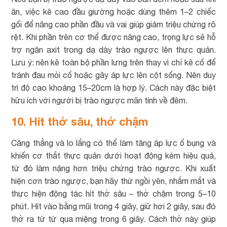
ăn, việc kê cao đầu giường hoặc dùng thêm 1–2 chiếc
gối để nâng cao phần đầu và vai giúp giảm triệu chứng rõ
rệt. Khi phần trên cơ thể được nâng cao, trọng lực sẽ hỗ
trợ ngăn axit trong dạ dày trào ngược lên thực quản.
Lưu ý: nên kê toàn bộ phần lưng trên thay vì chỉ kê cổ để
tránh đau mỏi cổ hoặc gây áp lực lên cột sống. Nên duy
trì độ cao khoảng 15–20cm là hợp lý. Cách này đặc biệt
hữu ích với người bị trào ngược mãn tính về đêm.
10. Hít thở sâu, thở chậm
Căng thẳng và lo lắng có thể làm tăng áp lực ổ bụng và
khiến cơ thắt thực quản dưới hoạt động kém hiệu quả,
từ đó làm nặng hơn triệu chứng trào ngược. Khi xuất
hiện cơn trào ngược, bạn hãy thử ngồi yên, nhắm mắt và
thực hiện động tác hít thở sâu – thở chậm trong 5–10
phút. Hít vào bằng mũi trong 4 giây, giữ hơi 2 giây, sau đó
thở ra từ từ qua miệng trong 6 giây. Cách thở này giúp