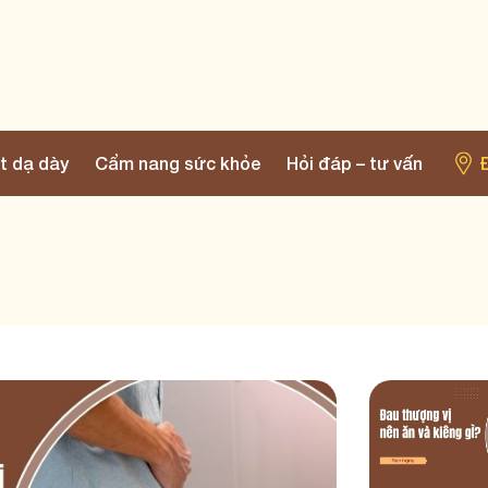
t dạ dày
Cẩm nang sức khỏe
Hỏi đáp – tư vấn