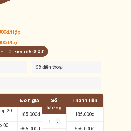
000đ/Hộp
000đ/Lọ
 – Tiết kiệm 85.000đ
Đơn giá
Số
Thành tiền
lượng
Hộp 20
185.000đ
185.000
đ
Lọ 80
655.000đ
655.000
đ