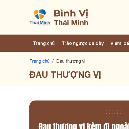
Trang chủ
Trào ngược dạ dày
Viêm loé
Trang chủ
/
Đau thượng vị
ĐAU THƯỢNG VỊ