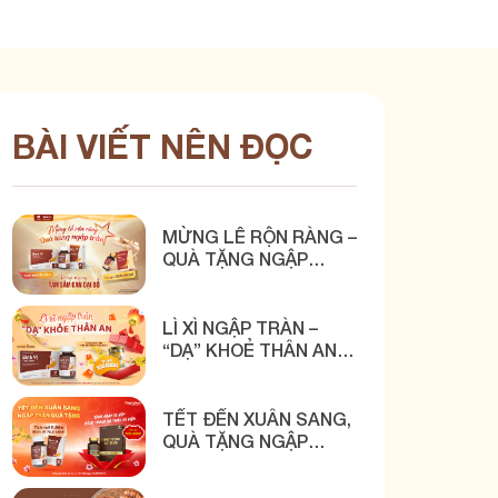
BÀI VIẾT NÊN ĐỌC
MỪNG LỄ RỘN RÀNG –
QUÀ TẶNG NGẬP
TRÀN CÙNG BÌNH VỊ
THÁI MINH
LÌ XÌ NGẬP TRÀN –
“DẠ” KHOẺ THÂN AN
CÙNG BÌNH VỊ THÁI
MINH
TẾT ĐẾN XUÂN SANG,
QUÀ TẶNG NGẬP
TRÀN CÙNG BÌNH VỊ
THÁI MINH