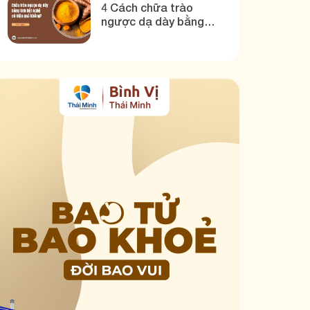
4 Cách chữa trào
ngược dạ dày bằng
tinh bột nghệ hiệu quả!