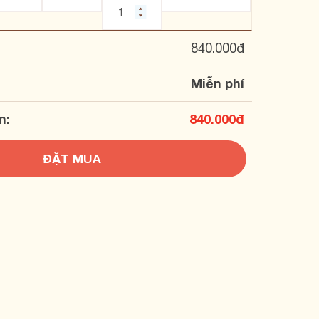
840.000
đ
Miễn phí
n:
840.000
đ