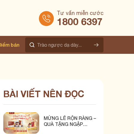
Tư vấn miễn cước
1800 6397
Điểm bán
BÀI VIẾT NÊN ĐỌC
MỪNG LỄ RỘN RÀNG –
QUÀ TẶNG NGẬP
TRÀN CÙNG BÌNH VỊ