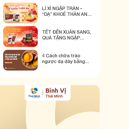
THÁI MINH
LÌ XÌ NGẬP TRÀN –
“DẠ” KHOẺ THÂN AN
CÙNG BÌNH VỊ THÁI
MINH
TẾT ĐẾN XUÂN SANG,
QUÀ TẶNG NGẬP
TRÀN CÙNG BÌNH VỊ
THÁI MINH
4 Cách chữa trào
ngược dạ dày bằng
tinh bột nghệ hiệu quả!