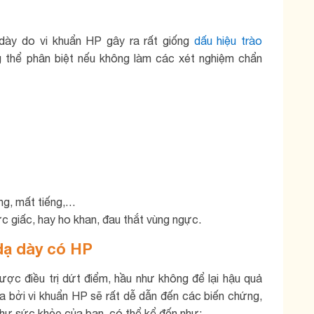
dày do vi khuẩn HP gây ra rất giống
dấu hiệu trào
g thể phân biệt nếu không làm các xét nghiệm chẩn
ng, mất tiếng,…
c giấc, hay ho khan, đau thắt vùng ngực.
dạ dày có HP
ợc điều trị dứt điểm, hầu như không để lại hậu quả
a bởi vi khuẩn HP sẽ rất dễ dẫn đến các biến chứng,
hư sức khỏe của bạn, có thể kể đến như: