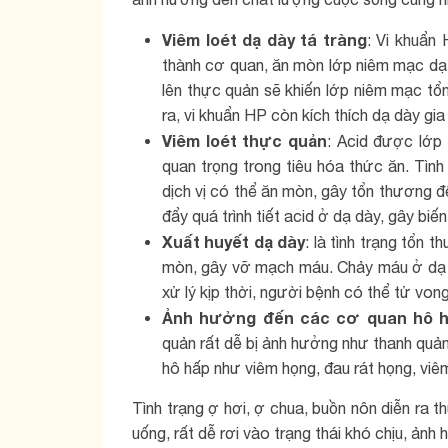
Viêm loét dạ dày tá tràng
: Vi khuẩn
thành cơ quan, ăn mòn lớp niêm mạc dạ 
lên thực quản sẽ khiến lớp niêm mạc tổ
ra, vi khuẩn HP còn kích thích dạ dày gia t
Viêm loét thực quản
: Acid được lớp 
quan trọng trong tiêu hóa thức ăn. Tình
dịch vị có thể ăn mòn, gây tổn thương đ
đẩy quá trình tiết acid ở dạ dày, gây biế
Xuất huyết dạ dày
: là tình trạng tổn 
mòn, gây vỡ mạch máu. Chảy máu ở dạ d
xử lý kịp thời, người bệnh có thể tử vong
Ảnh hưởng đến các cơ quan hô h
quản rất dễ bị ảnh hưởng như thanh quả
hô hấp như viêm họng, đau rát họng, vi
Tình trạng ợ hơi, ợ chua, buồn nôn diễn ra
uống, rất dễ rơi vào trạng thái khó chịu, ản