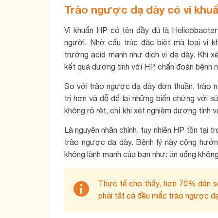
Trào ngược dạ dày có vi khuẩ
Vi khuẩn HP có tên đầy đủ là Helicobacter 
người. Nhờ cấu trúc đặc biệt mà loại vi kh
trường acid mạnh như dịch vị dạ dày. Khi x
kết quả dương tính với HP, chẩn đoán bệnh 
So với trào ngược dạ dày đơn thuần, trào 
trị hơn và dễ để lại những biến chứng với s
không rõ rệt, chỉ khi xét nghiệm dương tính 
Là nguyên nhân chính, tuy nhiên HP tồn tại t
trào ngược dạ dày. Bệnh lý này cộng hưởng
không lành mạnh của bạn như: ăn uống không 
Thực tế cho thấy, hơn 70% dân số
phải tất cả đều mắc trào ngược dạ