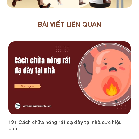
BÀI VIẾT LIÊN QUAN
13+ Cách chữa nóng rát dạ dày tại nhà cực hiệu
Xu
quả!