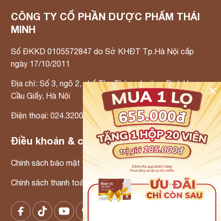
CÔNG TY CỔ PHẦN DƯỢC PHẨM THÁI
MINH
Số ĐKKD 0105572847 do Sở KHĐT Tp.Hà Nội cấp
ngày 17/10/2011
Địa chỉ: Số 3, ngõ 2, phố Thọ Tháp, phường Dịch Vọng,
✕
Cầu Giấy, Hà Nội
Điện thoại: 024.3200.3300 Email: info@tmp.vn
Điều khoản & chính sách
Chính sách bảo mật thông tin
Chính sách thanh toán – Chính sách xử lý khiếu nại