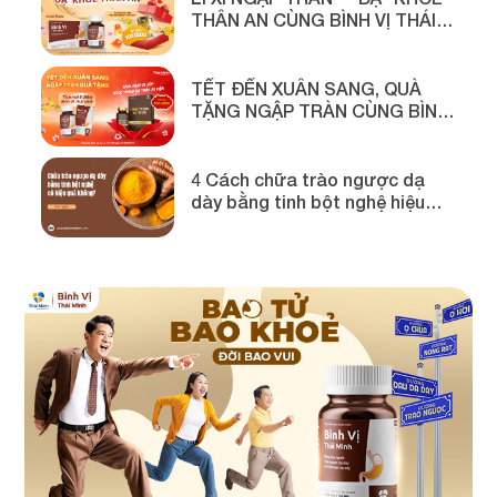
THÂN AN CÙNG BÌNH VỊ THÁI
MINH
TẾT ĐẾN XUÂN SANG, QUÀ
TẶNG NGẬP TRÀN CÙNG BÌNH
VỊ THÁI MINH
4 Cách chữa trào ngược dạ
dày bằng tinh bột nghệ hiệu
quả!