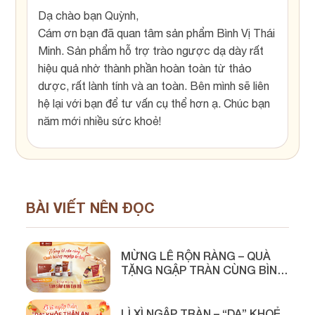
Dạ chào bạn Quỳnh,
Cám ơn bạn đã quan tâm sản phẩm Bình Vị Thái
Minh. Sản phẩm hỗ trợ trào ngược dạ dày rất
hiệu quả nhờ thành phần hoàn toàn từ thảo
dược, rất lành tính và an toàn. Bên mình sẽ liên
hệ lại với bạn để tư vấn cụ thể hơn ạ. Chúc bạn
năm mới nhiều sức khoẻ!
BÀI VIẾT NÊN ĐỌC
MỪNG LỄ RỘN RÀNG – QUÀ
TẶNG NGẬP TRÀN CÙNG BÌNH
VỊ THÁI MINH
LÌ XÌ NGẬP TRÀN – “DẠ” KHOẺ