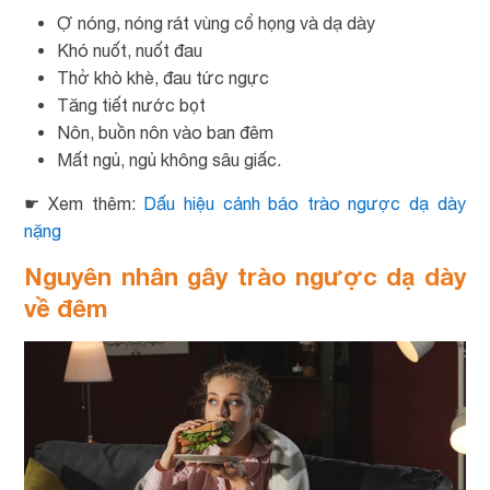
Ợ nóng, nóng rát vùng cổ họng và dạ dày
Khó nuốt, nuốt đau
Thở khò khè, đau tức ngực
Tăng tiết nước bọt
Nôn, buồn nôn vào ban đêm
Mất ngủ, ngủ không sâu giấc.
☛ Xem thêm:
Dấu hiệu cảnh báo trào ngược dạ dày
nặng
Nguyên nhân gây trào ngược dạ dày
về đêm