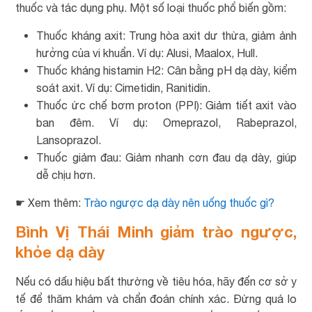
thuốc và tác dụng phụ. Một số loại thuốc phổ biến gồm:
Thuốc kháng axit: Trung hòa axit dư thừa, giảm ảnh
hưởng của vi khuẩn. Ví dụ: Alusi, Maalox, Hull.
Thuốc kháng histamin H2: Cân bằng pH dạ dày, kiểm
soát axit. Ví dụ: Cimetidin, Ranitidin.
Thuốc ức chế bơm proton (PPI): Giảm tiết axit vào
ban đêm. Ví dụ: Omeprazol, Rabeprazol,
Lansoprazol.
Thuốc giảm đau: Giảm nhanh cơn đau dạ dày, giúp
dễ chịu hơn.
☛ Xem thêm:
Trào ngược dạ dày nên uống thuốc gì?
Bình Vị Thái Minh giảm trào ngược,
khỏe dạ dày
Nếu có dấu hiệu bất thường về tiêu hóa, hãy đến cơ sở y
tế để thăm khám và chẩn đoán chính xác. Đừng quá lo