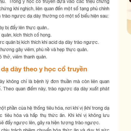
hịu. Trong y học cổ truyền dựa vào các triệu chứng
ứng khí nghịch, liên quan đến một số tạng phủ chính
nh trào ngược dạ dày thường có một số biểu hiện sau:
y bị đẩy lên thực quản..
quản, kích thích cổ họng.
c quản bị kích thích khi acid dạ dày trào ngược.
thương gây viêm, phù nề và hẹp thực quản.
ó thở, viêm thanh quản.
dạ dày theo y học cổ truyền
ày không chỉ là bệnh lý đơn thuần mà còn liên quan
. Theo quan điểm này, trào ngược dạ dày xuất phát
ột phần của hệ thống tiêu hóa, nơi khí vị (khí trong dạ
c tiêu hóa và hấp thụ thức ăn. Khi khí vị không lưu
 sẽ đẩy ngược lên, gây ra hiện tượng trào ngược.
y) chịu trách nhiệm chuyển hóa thức ăn và duy trì sức