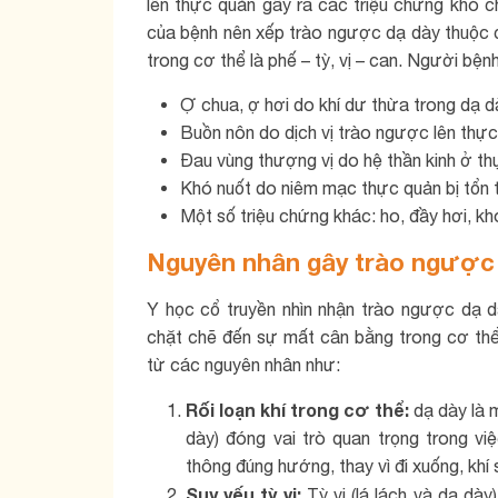
lên thực quản gây ra các triệu chứng khó c
của bệnh nên xếp trào ngược dạ dày thuộc ch
trong cơ thể là phế – tỳ, vị – can. Người bệ
Ợ chua, ợ hơi do khí dư thừa trong dạ dà
Buồn nôn do dịch vị trào ngược lên thực 
Đau vùng thượng vị do hệ thần kinh ở thự
Khó nuốt do niêm mạc thực quản bị tổn 
Một số triệu chứng khác: ho, đầy hơi, kh
Nguyên nhân gây trào ngược 
Y học cổ truyền nhìn nhận trào ngược dạ d
chặt chẽ đến sự mất cân bằng trong cơ thể
từ các nguyên nhân như:
Rối loạn khí trong cơ thể:
dạ dày là m
dày) đóng vai trò quan trọng trong việ
thông đúng hướng, thay vì đi xuống, khí
Suy yếu tỳ vị:
Tỳ vị (lá lách và dạ dà