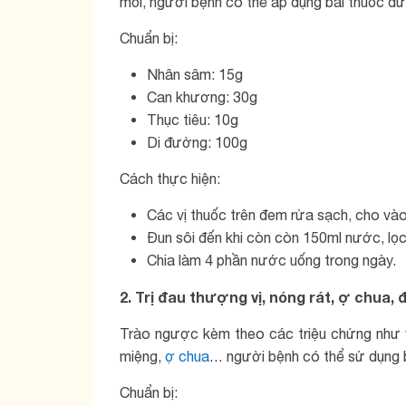
mỏi, người bệnh có thể áp dụng bài thuốc dư
Chuẩn bị:
Nhân sâm: 15g
Can khương: 30g
Thục tiêu: 10g
Di đường: 100g
Cách thực hiện:
Các vị thuốc trên đem rửa sạch, cho và
Đun sôi đến khi còn còn 150ml nước, lọ
Chia làm 4 phần nước uống trong ngày.
2. Trị đau thượng vị, nóng rát, ợ chua,
Trào ngược kèm theo các triệu chứng như v
miệng,
ợ chua
… người bệnh có thể sử dụng b
Chuẩn bị: