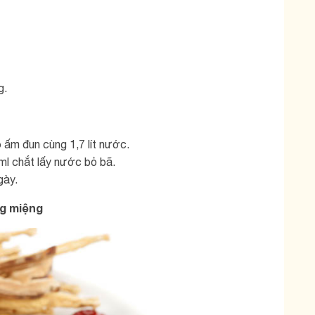
g.
 ấm đun cùng 1,7 lít nước.
50ml chắt lấy nước bỏ bã.
gày.
ng miệng