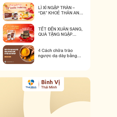
THÁI MINH
LÌ XÌ NGẬP TRÀN –
“DẠ” KHOẺ THÂN AN
CÙNG BÌNH VỊ THÁI
MINH
TẾT ĐẾN XUÂN SANG,
QUÀ TẶNG NGẬP
TRÀN CÙNG BÌNH VỊ
THÁI MINH
4 Cách chữa trào
ngược dạ dày bằng
tinh bột nghệ hiệu quả!