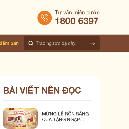
Tư vấn miễn cước
1800 6397
Điểm bán
BÀI VIẾT NÊN ĐỌC
MỪNG LỄ RỘN RÀNG –
QUÀ TẶNG NGẬP
TRÀN CÙNG BÌNH VỊ