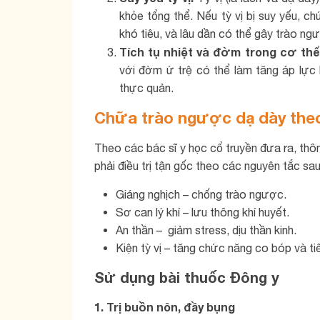
khỏe tổng thể. Nếu tỳ vị bị suy yếu, ch
khó tiêu, và lâu dần có thể gây trào ng
Tích tụ nhiệt và đờm trong cơ th
với đờm ứ trệ có thể làm tăng áp lực
thực quản.
Chữa trào ngược dạ dày theo
Theo các bác sĩ y học cổ truyền đưa ra, thô
phải điều trị tận gốc theo các nguyên tắc sau
Giáng nghịch – chống trào ngược.
Sơ can lý khí – lưu thông khí huyết.
An thần – giảm stress, dịu thần kinh.
Kiện tỳ vị – tăng chức năng co bóp và t
Sử dụng bài thuốc Đông y
1. Trị buồn nôn, đầy bụng